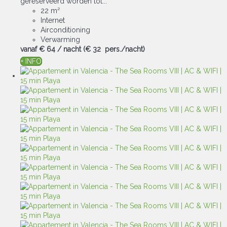
gereserveerd worden tot...
22 m²
Internet
Airconditioning
Verwarming
vanaf
€ 64
/ nacht
(€ 32 pers./nacht)
+ INFO