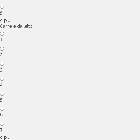
5
o più
Camere da letto
1
2
3
4
5
6
7
o più