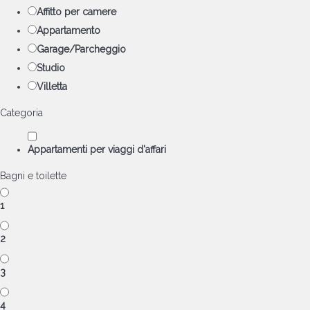
Affitto per camere
Appartamento
Garage/Parcheggio
Studio
Villetta
Categoria
Appartamenti per viaggi d'affari
Bagni e toilette
1
2
3
4