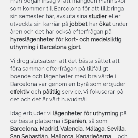
Från början insåg vi att mängden människor
som kommer till Barcelona för att tillbringa
sin semester här, avsluta sina
studier
eller
utveckla sin karriär på
jobbet
har
ökat
under
åren och det har också efterfrågan på
hyreslägenheter för kort- och medelsiktig
uthyrning i Barcelona gjort.
Vi drog slutsatsen att det bästa sättet att
föra samman efterfrågan på tillfälligt
boende och lägenheter med bra värde i
Barcelona var genom en byrå som erbjuder
effektiv
och
pålitlig
service. Vi fokuserar på
det och det är vårt huvudmål.
Idag erbjuder vi
lägenheter för uthyrning
på
de bästa platserna i
Spanien
, så som
Barcelona, Madrid, Valencia, Málaga, Sevilla,
San Sebastián, Mallorca, Kanarieöarna
, … och