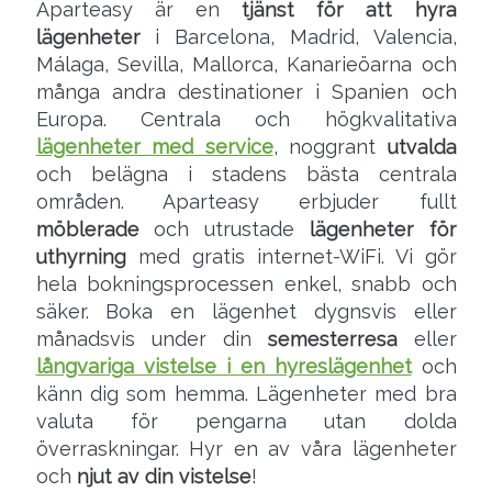
Aparteasy är en
tjänst för att hyra
lägenheter
i Barcelona, Madrid, Valencia,
Málaga, Sevilla, Mallorca, Kanarieöarna och
många andra destinationer i Spanien och
Europa. Centrala och högkvalitativa
lägenheter med service
, noggrant
utvalda
och belägna i stadens bästa centrala
områden. Aparteasy erbjuder fullt
möblerade
och utrustade
lägenheter för
uthyrning
med gratis internet-WiFi. Vi gör
hela bokningsprocessen enkel, snabb och
säker. Boka en lägenhet dygnsvis eller
månadsvis under din
semesterresa
eller
långvariga vistelse i en hyreslägenhet
och
känn dig som hemma. Lägenheter med bra
valuta för pengarna utan dolda
överraskningar. Hyr en av våra lägenheter
och
njut av din vistelse
!