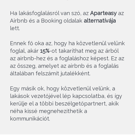
Ha lakásfoglalásról van szó, az
Aparteasy
az
Airbnb és a Booking oldalak
alternatívája
lett.
Ennek fő oka az, hogy ha közvetlenül velünk
foglal, akár
15%
-ot takaríthat meg az árból
az airbnb-hez és a foglaláshoz képest. Ez az
az összeg, amelyet az airbnb és a foglalás
általában felszámít jutalékként.
Egy másik ok, hogy közvetlenül velünk, a
lakások vezetőjével lép kapcsolatba, és így
kerülje el a többi beszélgetőpartnert, akik
néha kissé megnehezíthetik a
kommunikációt.