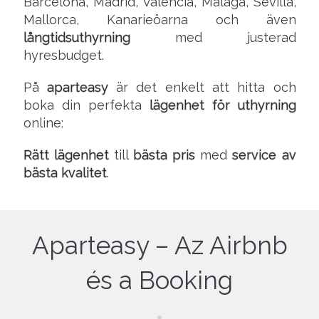
Barcelona, Madrid, Valencia, Málaga, Sevilla,
Mallorca, Kanarieöarna och även
långtidsuthyrning
med justerad
hyresbudget.
På
aparteasy
är det enkelt att hitta och
boka din perfekta
lägenhet för uthyrning
online:
Rätt lägenhet
till
bästa pris
med
service av
bästa kvalitet
.
Aparteasy – Az Airbnb
és a Booking