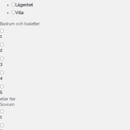
Lägenhet
Villa
Badrum och toaletter
1
2
3
4
5
eller fler
Sovrum
1