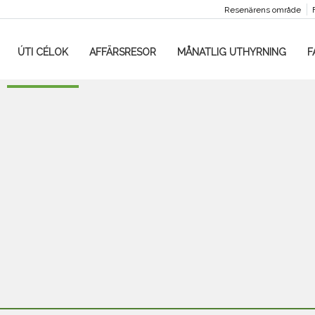
Resenärens område
ÚTI CÉLOK
AFFÄRSRESOR
MÅNATLIG UTHYRNING
F