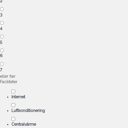
2
3
4
5
6
7
eller fler
Faciliteter
Internet
Luftkonditionering
Centralvärme