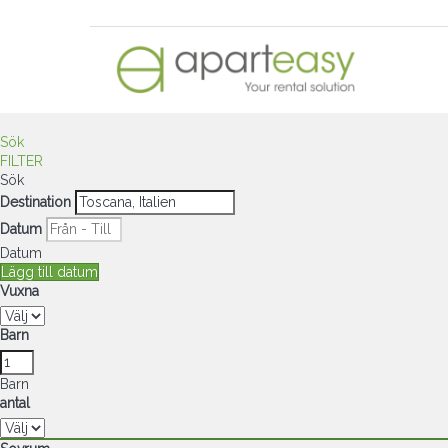
Sök
FILTER
Sök
Destination
Datum
Datum
Lägg till datum
Vuxna
Barn
Barn
antal