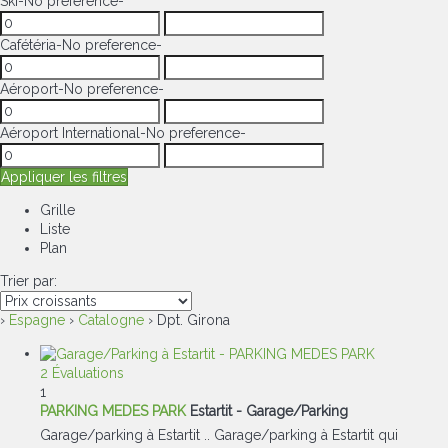
Ski
-No preference-
Cafétéria
-No preference-
Aéroport
-No preference-
Aéroport International
-No preference-
Appliquer les filtres
Grille
Liste
Plan
Trier par:
›
Espagne
›
Catalogne
› Dpt. Girona
2 Évaluations
1
PARKING MEDES PARK
Estartit -
Garage/Parking
Garage/parking à Estartit .. Garage/parking à Estartit qui