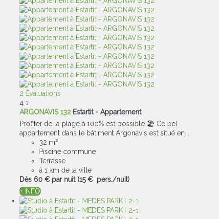
2 Évaluations
4
1
ARGONAVIS 132
Estartit -
Appartement
Profiter de la plage à 100% est possible 🏖 Ce bel
appartement dans le bâtiment Argonavis est situé en...
32 m²
Piscine commune
Terrasse
à 1 km de la ville
Dès
60 €
par nuit
(15 € pers./nuit)
+ INFO