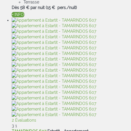
Terrasse
Dès
58 €
par nuit
(15 € pers./nuit)
+ INFO
2 Évaluations
3
1