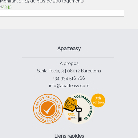
Montrant 1 - 15 de plus de 200 logements
1
2
3
4
5
Aparteasy
À propos
Santa Tecla, 3 | 08012 Barcelona
+34 934 516 766
info@aparteasy.com
Liens rapides