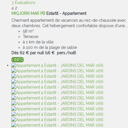
3 Évaluations
4
2
MIGJORN MAR PB
Estartit -
Appartement
Charmant appartement de vacances au rez-de-chaussée avec
deux chambres. Cet hébergement confortable dispose d'une...
58 m²
Terrasse
à 1 km de la ville
à 100 m de la plage de sable
Dès
62 €
par nuit
(16 € pers./nuit)
+ INFO