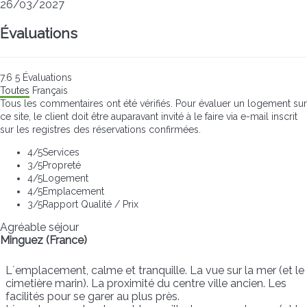
26/03/2027
Évaluations
7.6
5
Évaluations
Toutes
Français
Tous les commentaires ont été vérifiés. Pour évaluer un logement sur
ce site, le client doit être auparavant invité à le faire via e-mail inscrit
sur les registres des réservations confirmées.
4
/5
Services
3
/5
Propreté
4
/5
Logement
4
/5
Emplacement
3
/5
Rapport Qualité / Prix
Agréable séjour
Minguez (France)
L´emplacement, calme et tranquille. La vue sur la mer (et le
cimetière marin). La proximité du centre ville ancien. Les
facilités pour se garer au plus près.