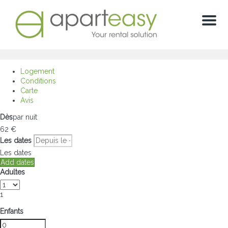
Menu
Logement
Conditions
Carte
Avis
Dès
par nuit
62
€
Les dates
Les dates
Add dates
Adultes
1
Enfants