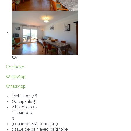
+15
Contacter
WhatsApp
WhatsApp
Évaluation
7.6
Occupants
5
2 lits doubles
1 lit simple
3
3 chambres à coucher
3
1 salle de bain avec baignoire