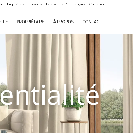
ur
Propriétaire
Favoris
Devise :
EUR
Français
Chercher
LLE
PROPRIÉTAIRE
À PROPOS
CONTACT
entialité