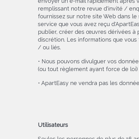
envoyer un e-mail rapidement après vot
remplissant notre revue d'invité / en
fournissez sur notre site Web dans le s
service que vous avez reçu d'ApartEasy.
publier, créer des œuvres dérivées à 
discrétion. Les informations que vous
/ ou liés.
• Nous pouvons divulguer vos données 
(ou tout règlement ayant force de loi)
• ApartEasy ne vendra pas les données 
Utilisateurs
Seules les personnes de plus de 16 an