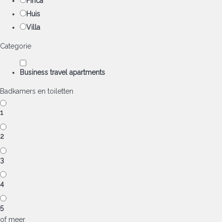
Finca
Huis
Villa
Categorie
Business travel apartments
Badkamers en toiletten
1
2
3
4
5
of meer