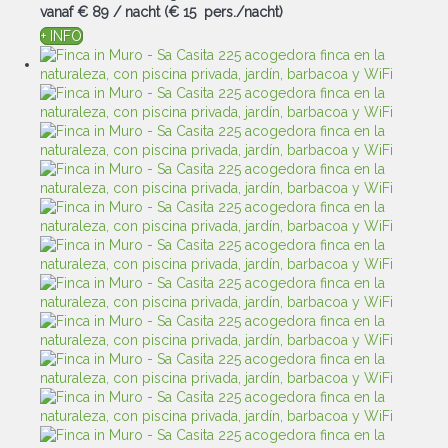
vanaf
€ 89
/ nacht
(€ 15 pers./nacht)
+ INFO