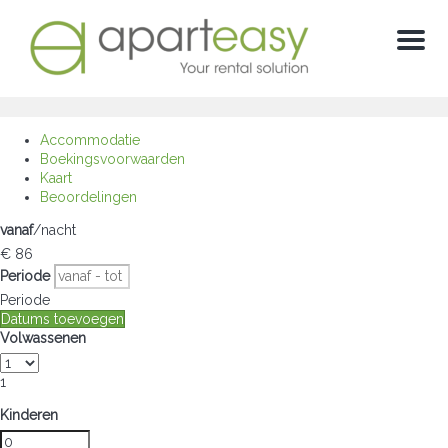
Menu
Accommodatie
Boekingsvoorwaarden
Kaart
Beoordelingen
vanaf
/nacht
€ 86
Periode
Periode
Datums toevoegen
Volwassenen
1
Kinderen