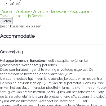
wifi
wifi
›
Spanje
›
Catalonië
›
Barcelona
›
Barcelona
›
Plaza España
›
Toevoegen aan mijn Favorieten
Delen
Beschikbaarheid en prijzen
Accommodatie
Omschrijving
Het
appartement in Barcelona
heeft 1 slaapkamer(s) en kan
gereserveerd worden tot 3 personen.
Deze comfortabel ingerichte woning is volledig uitgerust, De
accommodatie heeft een oppervlakte van 50 m².
Uw acommodatie ligt in een kindvriendelijke buurt en in het centrum.
De woning bevindt zich op 150 m van de supermarkt "Consum", 200
m van het busstation "Paral&middotlel - Tamarit", 450 m metro "Poble
Sec", 3 km van het treinstation "Sants", 4 km van het zandstrand "Platja
de la Barceloneta", 9 km van de pretpark "Parc d'Atraccions Tibidabo",
13 km van de luchthaven "Aeroport de Barcelona - El Prat".
Tevens heeft u de beschikking over Wasmachine, Strijkijzer, Internet