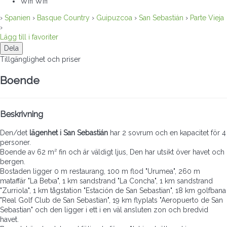
Wifi
Wifi
›
Spanien
›
Basque Country
›
Guipuzcoa
›
San Sebastián
›
Parte Vieja
›
Lägg till i favoriter
Dela
Tillgänglighet och priser
Boende
Beskrivning
Den/det
lägenhet i San Sebastián
har 2 sovrum och en kapacitet för 4
personer.
Boende av 62 m² fin och är väldigt ljus, Den har utsikt över havet och
bergen.
Bostaden ligger 0 m restaurang, 100 m flod "Urumea", 260 m
mataffär "La Betxa", 1 km sandstrand "La Concha", 1 km sandstrand
"Zurriola", 1 km tågstation "Estación de San Sebastian", 18 km golfbana
"Real Golf Club de San Sebastian", 19 km flyplats "Aeropuerto de San
Sebastian" och den ligger i ett i en väl ansluten zon och bredvid
havet.