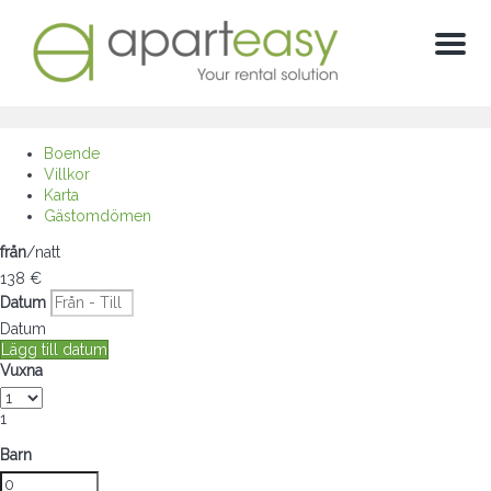
Meny
Boende
Villkor
Karta
Gästomdömen
från
/natt
138
€
Datum
Datum
Lägg till datum
Vuxna
1
Barn