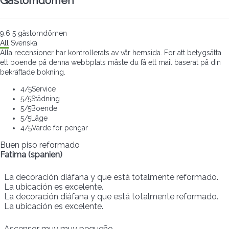
Gästomdömen
9.6
5
gästomdömen
All
Svenska
Alla recensioner har kontrollerats av vår hemsida. För att betygsätta
ett boende på denna webbplats måste du få ett mail baserat på din
bekräftade bokning.
4
/5
Service
5
/5
Städning
5
/5
Boende
5
/5
Läge
4
/5
Värde för pengar
Buen piso reformado
Fatima (spanien)
La decoración diáfana y que está totalmente reformado.
La ubicación es excelente.
La decoración diáfana y que está totalmente reformado.
La ubicación es excelente.
Ascensor muy muy pequeño.