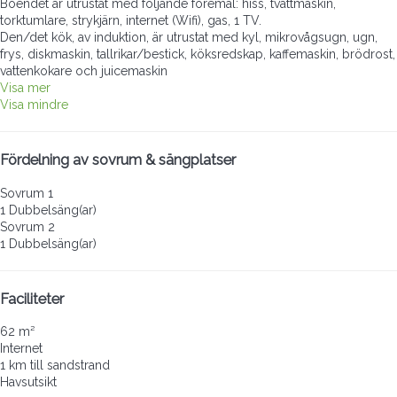
Boendet är utrustat med följande föremål: hiss, tvättmaskin,
torktumlare, strykjärn, internet (Wifi), gas, 1 TV.
Den/det kök, av induktion, är utrustat med kyl, mikrovågsugn, ugn,
frys, diskmaskin, tallrikar/bestick, köksredskap, kaffemaskin, brödrost,
vattenkokare och juicemaskin
Visa mer
Visa mindre
Fördelning av sovrum & sängplatser
Sovrum 1
1 Dubbelsäng(ar)
Sovrum 2
1 Dubbelsäng(ar)
Faciliteter
62 m²
Internet
1 km till sandstrand
Havsutsikt