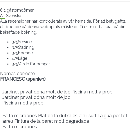
6
1
gästomdömen
All
Svenska
Alla recensioner har kontrollerats av vår hemsida. För att betygsätta
ett boende på denna webbplats måste du få ett mail baserat på din
bekräftade bokning.
3
/5
Service
3
/5
Städning
3
/5
Boende
4
/5
Läge
3
/5
Värde för pengar
Només correcte
FRANCESC (spanien)
Jardinet privat dóna molt de joc Piscina molt a prop
Jardinet privat dóna molt de joc
Piscina molt a prop
Falta microones Plat de la dutxa és pla i surt l aigua per tot
arreu Pintura de la paret molt degradada
Falta microones