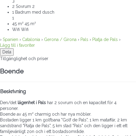
3
2 Sovrum
2
1 Badrum med dusch
1
45 m²
45 m²
Wifi
Wifi
›
Spanien
›
Catalonia
›
Gerona / Girona
›
Pals
›
Platja de Pals
›
Lägg till i favoriter
Dela
Tillgänglighet och priser
Boende
Beskrivning
Den/det
lägenhet i Pals
har 2 sovrum och en kapacitet för 4
personer.
Boende av 45 m² charmig och har nya möbler.
Bostaden ligger 1 km golfbana "Golf de Pals", 1 km mataffär, 2 km
sandstrand "Platja de Pals", 5 km stad "Pals" och den ligger i ett ett
familjevänligt zon och i ett bostadsområde.