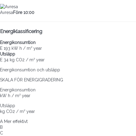
Avresa
Före 10:00
Energiklassificering
Energikonsumtion
E
193 kW h / m² year
Utsläpp
E
34 kg CO2 / m² year
Energikonsumtion och utsläpp
SKALA FÖR ENERGIGRADERING
Energikonsumtion
kW h / m² year
Utsläpp
kg CO2 / m² year
A
Mer effektivt
B
C