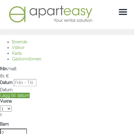
Meny
Boende
Villkor
Karta
Gästomdömen
från
/natt
81
€
Datum
Datum
Lägg till datum
Vuxna
1
Barn