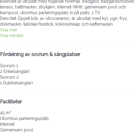
Boendet är utrustat med följande föremål: trädgård, trädgårdsmöbler,
terrass, tvättmaskin, strykjärn, internet (Wifi), gemensam pool och
barnpool, utomhus parkeringsplats in på plats, 1 TV.
Den/det Öppet kök, av vitroceramic, är utrustat med kyl, ugn, frys,
diskmaskin, tallrikar/bestick, köksredskap och kaffemaskin
Visa mer
Visa mindre
Fördelning av sovrum & sängplatser
Sovrum 1
2 Enkelsäng(ar)
Sovrum 2
1 Dubbelsäng(ar)
Faciliteter
45 m²
Utomhus parkeringsplats
Internet
Gemensam pool