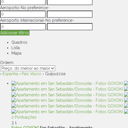
Aeroporto
-No preference-
Aeroporto internacional
-No preference-
Adicionar filtros
Quadros
Lista
Mapa
Ordem:
›
Espanha
›
País Vasco
› Guipuzcoa
2 Pontuações
3
1