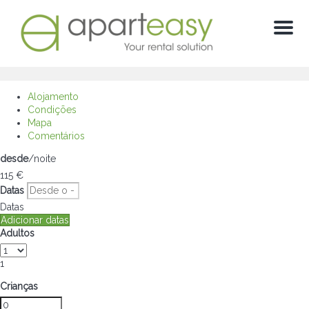
Menú
Alojamento
Condições
Mapa
Comentários
desde
/noite
115
€
Datas
Datas
Adicionar datas
Adultos
1
Crianças