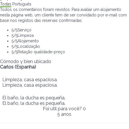
Todas
Português
Todos os comentários foram revistos. Para avaliar um alojamento
nesta página web, um cliente tem de ser convidado por e-mail com
base nos registos das reservas confirmadas
5
/5
Serviço
5
/5
Limpeza
5
/5
Alojamento
5
/5
Localização
5
/5
Relação qualidade-preço
Cómodo y bien ubicado
Carlos (Espanha)
Limpieza, casa espaciosa.
Limpieza, casa espaciosa.
El baño, la ducha es pequeña.
El baño, la ducha es pequeña.
Foi util para você?
0
5 anos