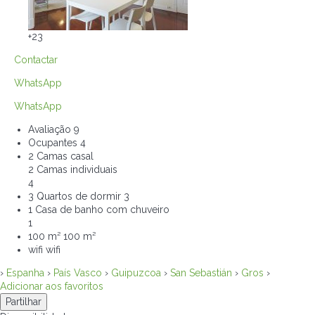
+23
Contactar
WhatsApp
WhatsApp
Avaliação
9
Ocupantes
4
2 Camas casal
2 Camas individuais
4
3 Quartos de dormir
3
1 Casa de banho com chuveiro
1
100 m²
100 m²
wifi
wifi
›
Espanha
›
País Vasco
›
Guipuzcoa
›
San Sebastián
›
Gros
›
Adicionar aos favoritos
Partilhar