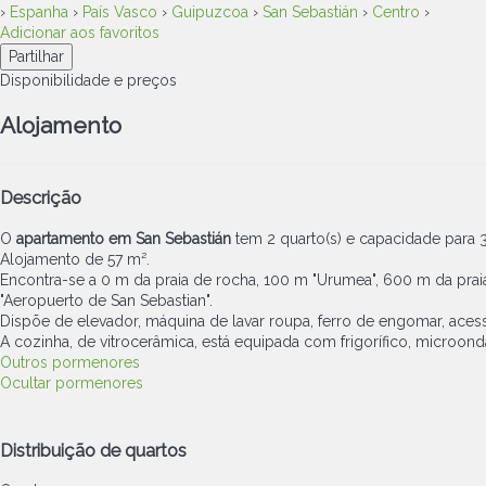
›
Espanha
›
País Vasco
›
Guipuzcoa
›
San Sebastián
›
Centro
›
Adicionar aos favoritos
Partilhar
Disponibilidade e preços
Alojamento
Descrição
O
apartamento em San Sebastián
tem 2 quarto(s) e capacidade para 3
Alojamento de 57 m².
Encontra-se a 0 m da praia de rocha, 100 m "Urumea", 600 m da praia 
"Aeropuerto de San Sebastian".
Dispõe de elevador, máquina de lavar roupa, ferro de engomar, acesso
A cozinha, de vitrocerâmica, está equipada com frigorífico, microonda
Outros pormenores
Ocultar pormenores
Distribuição de quartos