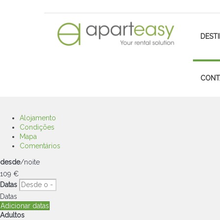
DEST
CONT
Alojamento
Condições
Mapa
Comentários
desde
/noite
109
€
Datas
Datas
Adicionar datas
Adultos