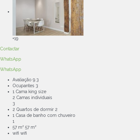
+19
Contactar
WhatsApp
WhatsApp
Avaliação
9.3
Ocupantes
3
1 Cama king size
2 Camas individuais
3
2 Quartos de dormir
2
1 Casa de banho com chuveiro
1
57 m²
57 m²
wifi
wifi