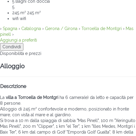
5 Bagni con doccia
5
245 m²
245 m²
wifi
wifi
›
Spagna
›
Catalogna
›
Gerona / Girona
›
Torroella de Montgri
›
Mas
pinell
›
Aggiungi a preferiti
Condividi
Disponibilità e prezzi
Alloggio
Descrizione
La
villa a Torroella de Montgri
ha 6 camera(e) da letto e capacità per
8 persone.
Alloggio di 245 m² confortevole e moderno, posizionato in fronte
mare, con vista al mare e al giardino.
Si trova a 10 m dalla spiaggia di sabbia "Mas Pinell", 100 m "Xeringuito
Mas Pinell", 200 m "Clipper", 1 km "el Ter", 1 km "Illes Medes, Montgrí i
Baix Ter", 6 km dal campo di Golf "Empordà Golf Gualta", 8 km della