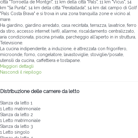
città "Torroella de Montgrí", 11 km della città "Pals", 11 km "Vicus", 14
km "Sa Punta", 14 km della città "Peratallada", 14 km dal campo di Golf
"Pals Costa Brava" e si trova in una zona tranquilla zone e vicino al
mare.
Ha giardino, giardino arredato, casa recintata, terrazza, lavatrice, ferro
da stiro, accesso internet (wifi), allarme, riscaldamento centralizzato,
aria condizionata, piscina privata, parcheggio all'aperto in in struttura,
Televisione.
La cucina indipendente, a induzione, è attrezzata con frigorifero,
microonde, forno, congelatore, lavastoviglie, stoviglie/posate,
utensili da cucina, caffettiera e tostapane.
Maggiori dettagli
Nascondi il riepilogo
Distribuzione delle camere da letto
Stanza da letto 1
1 Letto matrimoniale
Stanza da letto 2
1 Letto matrimoniale
Stanza da letto 3
1 Letto singolo
Stanza da letto 4