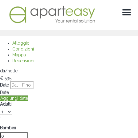
Menu
Alloggio
Condizioni
Mappa
Recensioni
da
/notte
€ 595
Date
Date
Aggiungi date
Adulti
1
Bambini