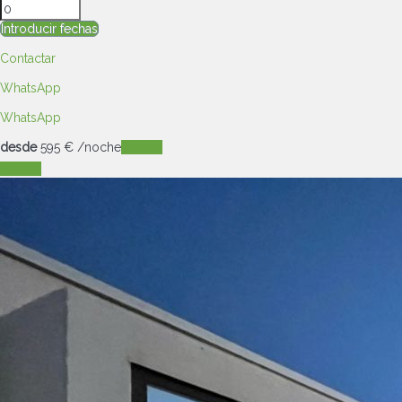
Introducir fechas
Contactar
WhatsApp
WhatsApp
desde
595
€
/noche
Fechas
Fechas