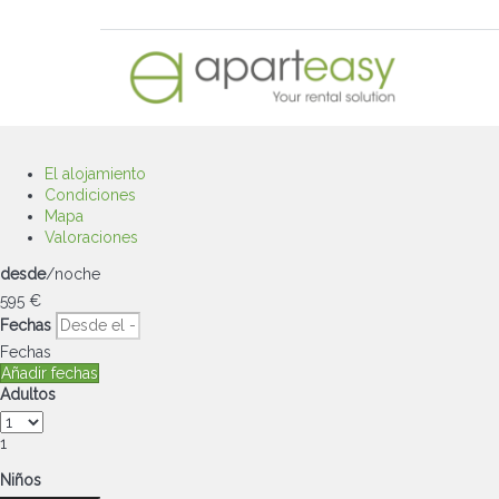
El alojamiento
Condiciones
Mapa
Valoraciones
desde
/noche
595
€
Fechas
Fechas
Añadir fechas
Adultos
1
Niños