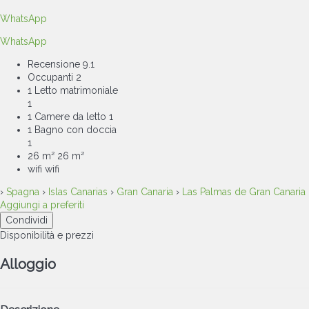
WhatsApp
WhatsApp
Recensione
9.1
Occupanti
2
1 Letto matrimoniale
1
1 Camere da letto
1
1 Bagno con doccia
1
26 m²
26 m²
wifi
wifi
›
Spagna
›
Islas Canarias
›
Gran Canaria
›
Las Palmas de Gran Canaria
Aggiungi a preferiti
Condividi
Disponibilità e prezzi
Alloggio