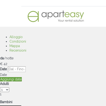
Alloggio
Condizioni
Mappa
Recensioni
da
/notte
€ 42
Date
Date
Aggiungi date
Adulti
1
Bambini