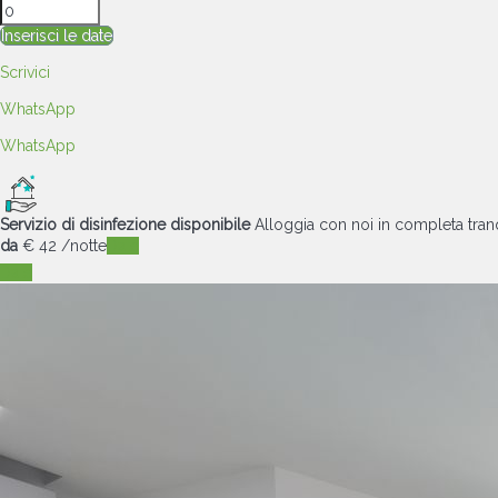
Inserisci le date
Scrivici
WhatsApp
WhatsApp
Servizio di disinfezione disponibile
Alloggia con noi in completa tranq
da
€ 42
/notte
Date
Date