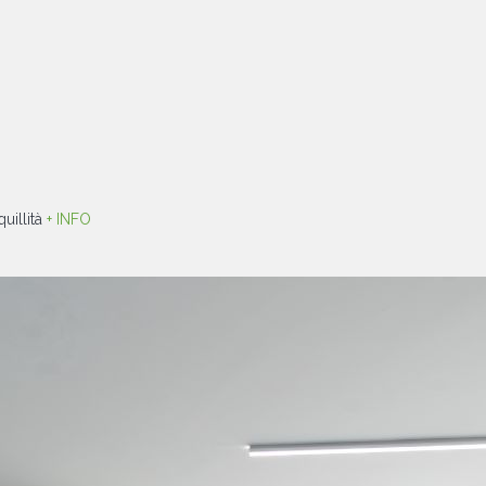
uillità
+ INFO