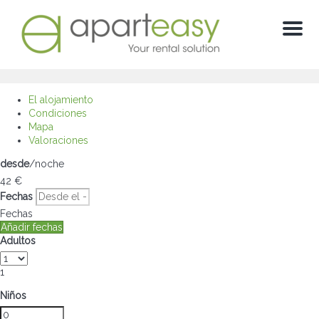
Menu
El alojamiento
Condiciones
Mapa
Valoraciones
desde
/noche
42
€
Fechas
Fechas
Añadir fechas
Adultos
1
Niños