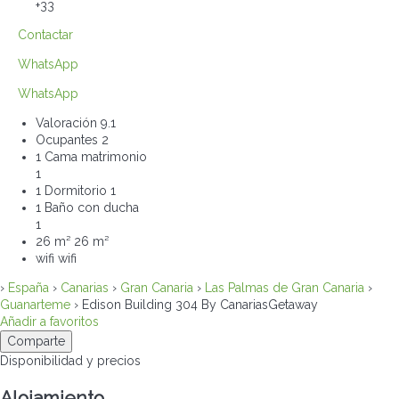
+33
Contactar
WhatsApp
WhatsApp
Valoración
9.1
Ocupantes
2
1 Cama matrimonio
1
1 Dormitorio
1
1 Baño con ducha
1
26 m²
26 m²
wifi
wifi
›
España
›
Canarias
›
Gran Canaria
›
Las Palmas de Gran Canaria
›
Guanarteme
› Edison Building 304 By CanariasGetaway
Añadir a favoritos
Comparte
Disponibilidad y precios
Alojamiento