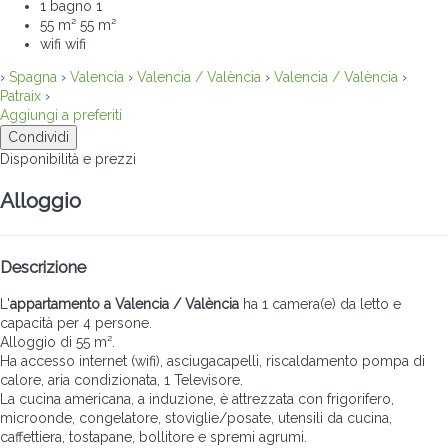
1 bagno
1
55 m²
55 m²
wifi
wifi
›
Spagna
›
Valencia
›
Valencia / València
›
Valencia / València
›
Patraix
›
Aggiungi a preferiti
Condividi
Disponibilità e prezzi
Alloggio
Descrizione
L'
appartamento a Valencia / València
ha 1 camera(e) da letto e
capacità per 4 persone.
Alloggio di 55 m².
Ha accesso internet (wifi), asciugacapelli, riscaldamento pompa di
calore, aria condizionata, 1 Televisore.
La cucina americana, a induzione, è attrezzata con frigorifero,
microonde, congelatore, stoviglie/posate, utensili da cucina,
caffettiera, tostapane, bollitore e spremi agrumi.