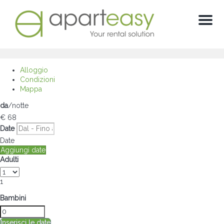
Menu
Alloggio
Condizioni
Mappa
da
/notte
€ 68
Date
Date
Aggiungi date
Adulti
1
Bambini
Inserisci le date