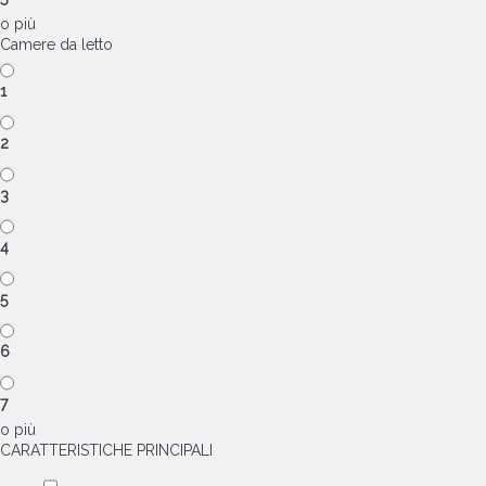
o più
Camere da letto
1
2
3
4
5
6
7
o più
CARATTERISTICHE PRINCIPALI