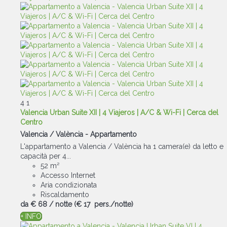
4
1
Valencia Urban Suite XII | 4 Viajeros | A/C & Wi-Fi | Cerca del
Centro
Valencia / València -
Appartamento
L'appartamento a Valencia / València ha 1 camera(e) da letto e
capacità per 4...
52 m²
Accesso Internet
Aria condizionata
Riscaldamento
da
€ 68
/ notte
(€ 17 pers./notte)
+ INFO