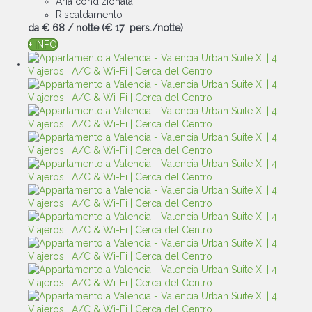
Aria condizionata
Riscaldamento
da
€ 68
/ notte
(€ 17 pers./notte)
+ INFO