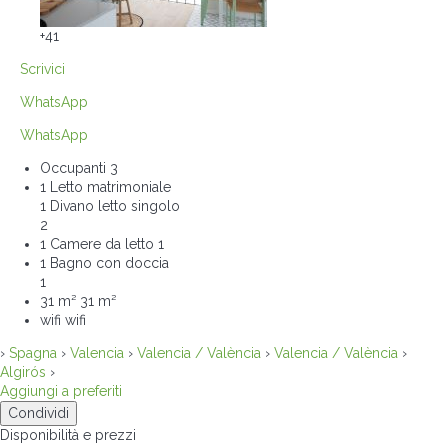
+41
Scrivici
WhatsApp
WhatsApp
Occupanti
3
1 Letto matrimoniale
1 Divano letto singolo
2
1 Camere da letto
1
1 Bagno con doccia
1
31 m²
31 m²
wifi
wifi
›
Spagna
›
Valencia
›
Valencia / València
›
Valencia / València
›
Algirós
›
Aggiungi a preferiti
Condividi
Disponibilità e prezzi