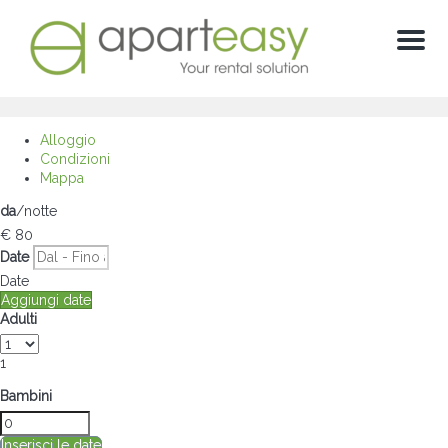
Menu
Alloggio
Condizioni
Mappa
da
/notte
€ 80
Date
Date
Aggiungi date
Adulti
1
Bambini
Inserisci le date