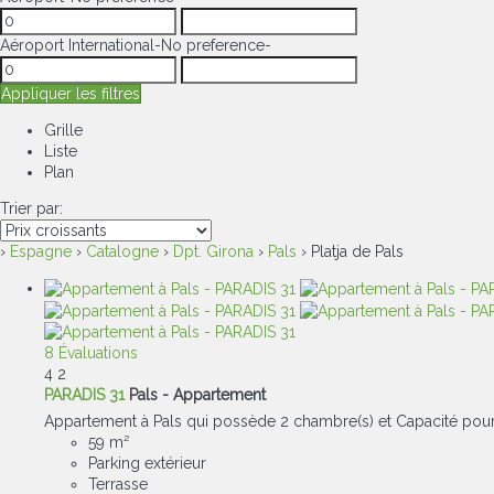
Aéroport International
-No preference-
Appliquer les filtres
Grille
Liste
Plan
Trier par:
›
Espagne
›
Catalogne
›
Dpt. Girona
›
Pals
› Platja de Pals
8 Évaluations
4
2
PARADIS 31
Pals -
Appartement
Appartement à Pals qui possède 2 chambre(s) et Capacité pour 
59 m²
Parking extérieur
Terrasse