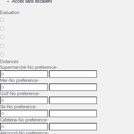
Accès sans escaliers
Évaluation
Distances
Supermarché
-No preference-
Mer
-No preference-
Golf
-No preference-
Ski
-No preference-
Cafétéria
-No preference-
Aéroport
-No preference-