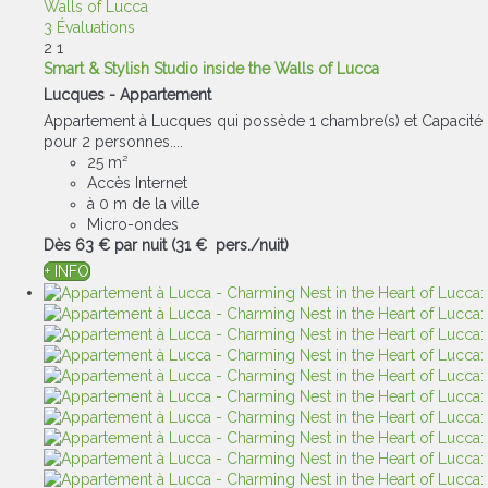
3 Évaluations
2
1
Smart & Stylish Studio inside the Walls of Lucca
Lucques -
Appartement
Appartement à Lucques qui possède 1 chambre(s) et Capacité
pour 2 personnes....
25 m²
Accès Internet
à 0 m de la ville
Micro-ondes
Dès
63 €
par nuit
(31 € pers./nuit)
+ INFO