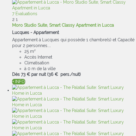
7 Évaluations
2
1
Moro Studio Suite, Smart Classy Apartment in Lucca
Lucques -
Appartement
Appartement à Lucques qui possède 1 chambre(s) et Capacité
pour 2 personnes....
25 m²
Accès Internet
Climatisation
à 0 m de la ville
Dès
73 €
par nuit
(36 € pers./nuit)
+ INFO