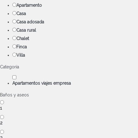
Apartamento
Casa
Casa adosada
Casa rural
Chalet
Finca
Villa
Categoría
Apartamentos viajes empresa
Baños y aseos
1
2
3