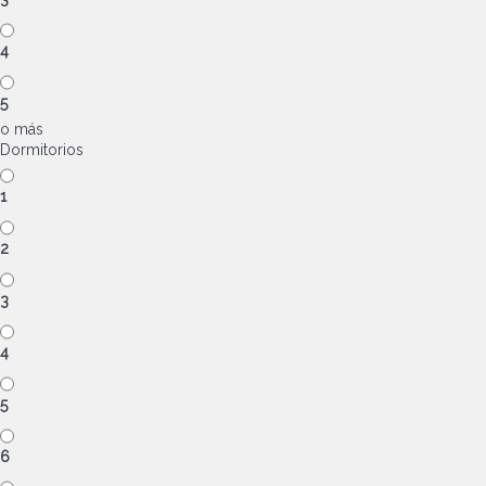
4
5
o más
Dormitorios
1
2
3
4
5
6