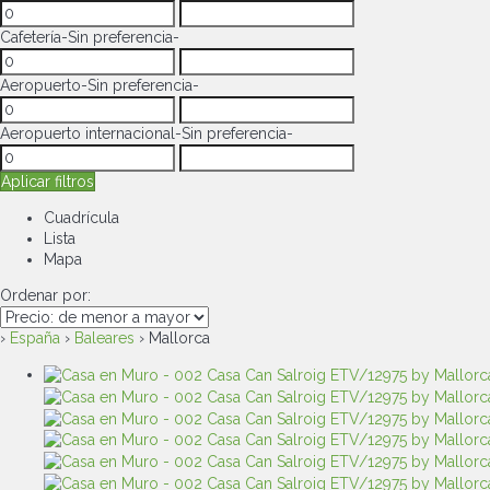
Cafetería
-Sin preferencia-
Aeropuerto
-Sin preferencia-
Aeropuerto internacional
-Sin preferencia-
Aplicar filtros
Cuadrícula
Lista
Mapa
Ordenar por:
›
España
›
Baleares
› Mallorca