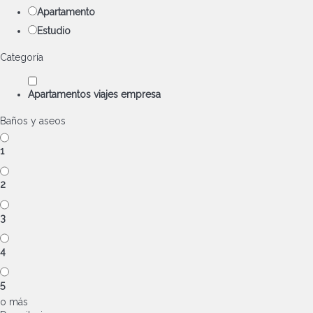
Apartamento
Estudio
Categoría
Apartamentos viajes empresa
Baños y aseos
1
2
3
4
5
o más