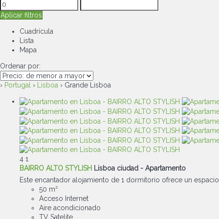
Aplicar filtros
Cuadrícula
Lista
Mapa
Ordenar por:
›
Portugal
›
Lisboa
› Grande Lisboa
4
1
BAIRRO ALTO STYLISH
Lisboa ciudad -
Apartamento
Este encantador alojamiento de 1 dormitorio ofrece un espacio 
50 m²
Acceso Internet
Aire acondicionado
TV Satelite