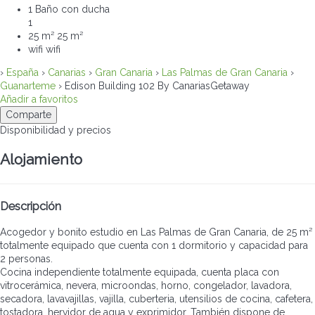
1 Baño con ducha
1
25 m²
25 m²
wifi
wifi
›
España
›
Canarias
›
Gran Canaria
›
Las Palmas de Gran Canaria
›
Guanarteme
› Edison Building 102 By CanariasGetaway
Añadir a favoritos
Comparte
Disponibilidad y precios
Alojamiento
Descripción
Acogedor y bonito estudio en Las Palmas de Gran Canaria, de 25 m²
totalmente equipado que cuenta con 1 dormitorio y capacidad para
2 personas.
Cocina independiente totalmente equipada, cuenta placa con
vitrocerámica, nevera, microondas, horno, congelador, lavadora,
secadora, lavavajillas, vajilla, cuberteria, utensilios de cocina, cafetera,
tostadora, hervidor de agua y exprimidor. También dispone de