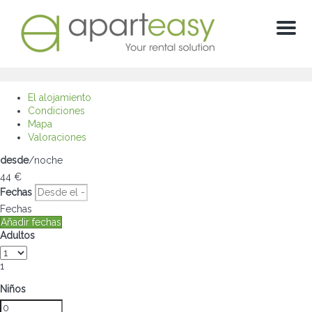
Menu
El alojamiento
Condiciones
Mapa
Valoraciones
desde
/noche
44
€
Fechas
Fechas
Añadir fechas
Adultos
1
Niños