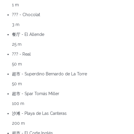
1 m
??? - Chocolat
3 m
餐厅 - El Allende
25 m
??? - Real
50 m
超市 - Superdino Bernardo de La Torre
50 m
超市 - Spar Tomás Miller
100 m
沙滩 - Playa de Las Canteras
200 m
超市 - El Corte Inglés