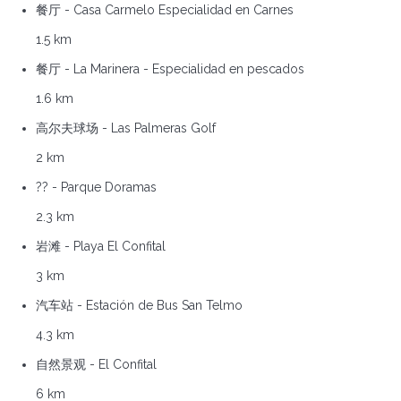
餐厅 - Casa Carmelo Especialidad en Carnes
1.5 km
餐厅 - La Marinera - Especialidad en pescados
1.6 km
高尔夫球场 - Las Palmeras Golf
2 km
?? - Parque Doramas
2.3 km
岩滩 - Playa El Confital
3 km
汽车站 - Estación de Bus San Telmo
4.3 km
自然景观 - El Confital
6 km