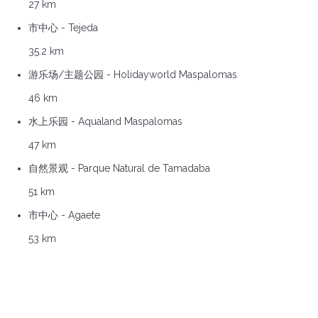
27 km
市中心 - Tejeda
35.2 km
游乐场/主题公园 - Holidayworld Maspalomas
46 km
水上乐园 - Aqualand Maspalomas
47 km
自然景观 - Parque Natural de Tamadaba
51 km
市中心 - Agaete
53 km