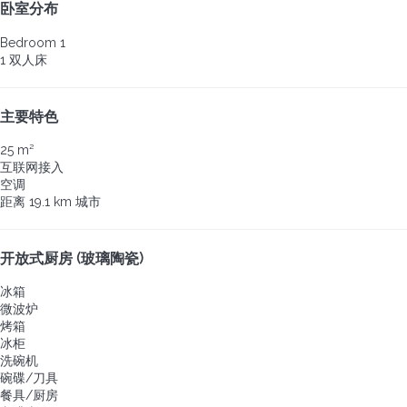
卧室分布
Bedroom 1
1 双人床
主要特色
25 m²
互联网接入
空调
距离 19.1 km 城市
开放式厨房 (玻璃陶瓷)
冰箱
微波炉
烤箱
冰柜
洗碗机
碗碟/刀具
餐具/厨房