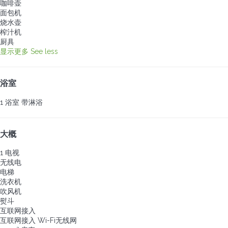
咖啡壶
面包机
烧水壶
榨汁机
厨具
显示更多
See less
浴室
1 浴室 带淋浴
大概
1 电视
无线电
电梯
洗衣机
吹风机
熨斗
互联网接入
互联网接入
Wi-Fi无线网