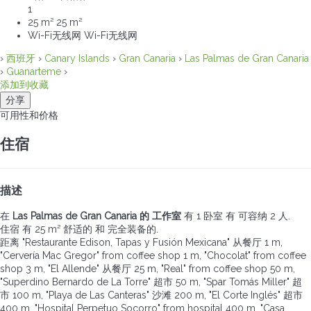
1
25 m²
25 m²
Wi-Fi无线网
Wi-Fi无线网
›
西班牙
›
Canary Islands
›
Gran Canaria
›
Las Palmas de Gran Canaria
›
Guanarteme
›
添加到收藏
分享
可用性和价格
住宿
描述
在
Las Palmas de Gran Canaria 的 工作室
有 1 卧室 有 可容纳 2 人.
住宿 有 25 m² 舒适的 和 完全装备的.
距离 "Restaurante Edison, Tapas y Fusión Mexicana" 从餐厅 1 m,
"Cervería Mac Gregor" from coffee shop 1 m, "Chocolat" from coffee
shop 3 m, "El Allende" 从餐厅 25 m, "Real" from coffee shop 50 m,
"Superdino Bernardo de La Torre" 超市 50 m, "Spar Tomás Miller" 超
市 100 m, "Playa de Las Canteras" 沙滩 200 m, "El Corte Inglés" 超市
400 m, "Hospital Perpetuo Socorro" from hospital 400 m, "Casa