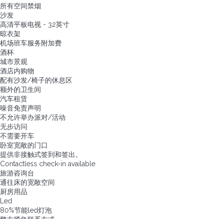
所有空间禁烟
沙发
高清平板电视 - 32英寸
晾衣架
机场班车服务附加费
酒杯
城市景观
酒店内购物
配有沙发/椅子的休息区
额外的卫生间
汽车租赁
噪音免责声明
不允许举办派对/活动
无步访问
不需要开车
卧室宽敞的门口
提供非接触式签到和签出。
Contactless check-in available
旅游咨询台
通往床的宽敞空间
厨房用品
Led
80%节能led灯泡