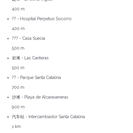
400 m
?? - Hospital Perpetuo Socorro
400 m
??? - Casa Suecia
500 m
岩滩 - Las Canteras
500 m
?? - Parque Santa Catalina
700 m
沙滩 - Playa de Alcaravaneras
900 m
汽车站 - Intercambiador Santa Catalina
1 km