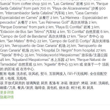
Suecia" from coffee shop 500 m, "Las Canteras" 岩滩 500 m, "Parque
Santa Catalina" from park 700 m, "Playa de Alcaravaneras" 沙滩 900
m, "Intercambiador Santa Catalina" 汽车站 1 km, "Casa Carmelo
Especialidad en Carnes" 从餐厅 2 km, "La Marinera - Especialidad en
pescados" 从餐厅 2 km, "Las Palmeras Golf" 高尔夫球场 2 km,
"Parque Doramas" from park 2 km, "Playa El Confital" 岩滩 3 km,
"Estación de Bus San Telmo" 汽车站 4 km, "El Confital" 自然景观 6 km,
"Campo de Golf de Bandama" 高尔夫球场 17 km, "Teror" 市中心 19
km, "San Mateo" 市中心 22 km, "Campo de Golf El Cortijo" 高尔夫球场
23 km, "Aeropuerto de Gran Canaria" 机场 25 km, "Aeropuerto de
Gran Canaria" 机场 25 km, "Hospital Dr. Negrín" from hospital 27 km,
"Tejeda" 市中心 35 km, "Holidayworld Maspalomas" 游乐场/主题公园
46 km, "Aqualand Maspalomas" 水上乐园 47 km, "Parque Natural de
Tamadaba" 自然景观 51 km, "Agaete" 市中心 53 km 或 坐落于一个 活跃
的 的区域 或 在市中心.
配有 电梯, 洗衣机, 吹风机, 熨斗, 互联网接入 (Wi-Fi无线网), 全住宿配空
调, 1 电视, 无线电.
该 开放式厨房的 玻璃陶瓷 厨房, 配备有 冰箱, 微波炉, 烤箱, 冰柜, 洗碗机,
碗碟/刀具, 餐具/厨房, 咖啡壶, 面包机, 烧水壶, 榨汁机 和 厨具.
更多详情
隐藏详情