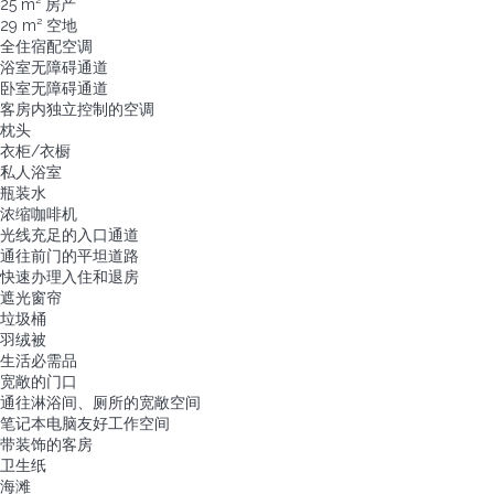
25 m² 房产
29 m² 空地
全住宿配空调
浴室无障碍通道
卧室无障碍通道
客房内独立控制的空调
枕头
衣柜/衣橱
私人浴室
瓶装水
浓缩咖啡机
光线充足的入口通道
通往前门的平坦道路
快速办理入住和退房
遮光窗帘
垃圾桶
羽绒被
生活必需品
宽敞的门口
通往淋浴间、厕所的宽敞空间
笔记本电脑友好工作空间
带装饰的客房
卫生纸
海滩