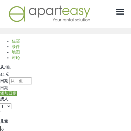
菜
单
住宿
条件
地图
评论
从
/晚
44
€
日期
日期
添加日期
成人
1
儿童