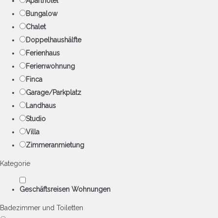
Aparthotel
Bungalow
Chalet
Doppelhaushälfte
Ferienhaus
Ferienwohnung
Finca
Garage/Parkplatz
Landhaus
Studio
Villa
Zimmeranmietung
Kategorie
Geschäftsreisen Wohnungen
Badezimmer und Toiletten