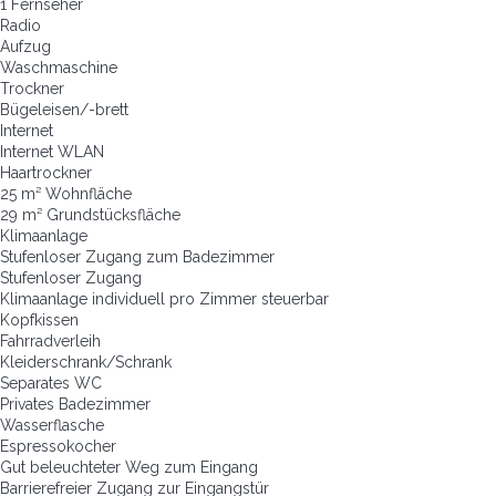
1 Fernseher
Radio
Aufzug
Waschmaschine
Trockner
Bügeleisen/-brett
Internet
Internet
WLAN
Haartrockner
25 m² Wohnfläche
29 m² Grundstücksfläche
Klimaanlage
Stufenloser Zugang zum Badezimmer
Stufenloser Zugang
Klimaanlage individuell pro Zimmer steuerbar
Kopfkissen
Fahrradverleih
Kleiderschrank/Schrank
Separates WC
Privates Badezimmer
Wasserflasche
Espressokocher
Gut beleuchteter Weg zum Eingang
Barrierefreier Zugang zur Eingangstür