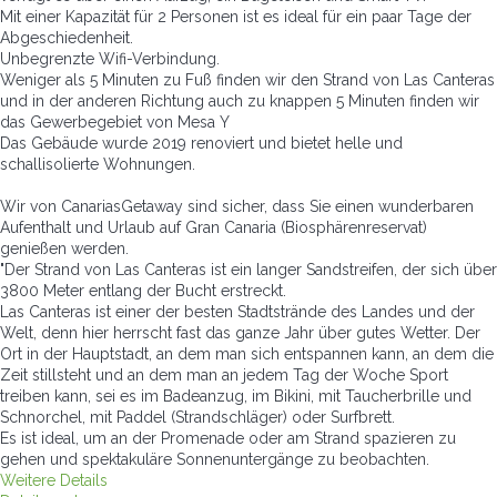
Mit einer Kapazität für 2 Personen ist es ideal für ein paar Tage der
Abgeschiedenheit.
Unbegrenzte Wifi-Verbindung.
Weniger als 5 Minuten zu Fuß finden wir den Strand von Las Canteras
und in der anderen Richtung auch zu knappen 5 Minuten finden wir
das Gewerbegebiet von Mesa Y
Das Gebäude wurde 2019 renoviert und bietet helle und
schallisolierte Wohnungen.
Wir von CanariasGetaway sind sicher, dass Sie einen wunderbaren
Aufenthalt und Urlaub auf Gran Canaria (Biosphärenreservat)
genießen werden.
"Der Strand von Las Canteras ist ein langer Sandstreifen, der sich über
3800 Meter entlang der Bucht erstreckt.
Las Canteras ist einer der besten Stadtstrände des Landes und der
Welt, denn hier herrscht fast das ganze Jahr über gutes Wetter. Der
Ort in der Hauptstadt, an dem man sich entspannen kann, an dem die
Zeit stillsteht und an dem man an jedem Tag der Woche Sport
treiben kann, sei es im Badeanzug, im Bikini, mit Taucherbrille und
Schnorchel, mit Paddel (Strandschläger) oder Surfbrett.
Es ist ideal, um an der Promenade oder am Strand spazieren zu
gehen und spektakuläre Sonnenuntergänge zu beobachten.
Weitere Details