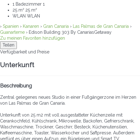
1 Badezimmer
1
25 m²
25 m²
WLAN
WLAN
›
Spanien
›
Kanaren
›
Gran Canaria
›
Las Palmas de Gran Canaria
›
Guanarteme
› Edison Building 303 By CanariasGetaway
Zu meinen Favoriten hinzufügen
Teilen
Verfügbarkeit und Preise
Unterkunft
Beschreibung
Zentral gelegenes neues Studio in einer Fußgängerzone im Herzen
von Las Palmas de Gran Canaria.
Unterkunft von 25 m2 mit voll ausgestatteter Küchenzeile mit
Cerankochfeld, Kühlschrank, Mikrowelle, Backofen, Gefrierschrank,
Waschmaschine, Trockner, Geschirr, Besteck, Küchenutensilien,
Kaffeemaschine, Toaster, Wasserkocher und Saftpresse. Außerdem
verfügt es über einen Aufzug, ein Bügeleisen und Smart TV.