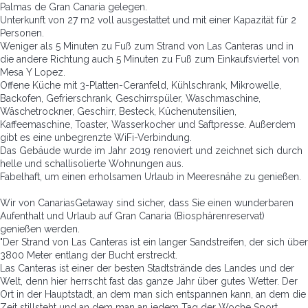
Palmas de Gran Canaria gelegen.
Unterkunft von 27 m2 voll ausgestattet und mit einer Kapazität für 2
Personen.
Weniger als 5 Minuten zu Fuß zum Strand von Las Canteras und in
die andere Richtung auch 5 Minuten zu Fuß zum Einkaufsviertel von
Mesa Y Lopez.
Offene Küche mit 3-Platten-Ceranfeld, Kühlschrank, Mikrowelle,
Backofen, Gefrierschrank, Geschirrspüler, Waschmaschine,
Wäschetrockner, Geschirr, Besteck, Küchenutensilien,
Kaffeemaschine, Toaster, Wasserkocher und Saftpresse. Außerdem
gibt es eine unbegrenzte WiFi-Verbindung.
Das Gebäude wurde im Jahr 2019 renoviert und zeichnet sich durch
helle und schallisolierte Wohnungen aus.
Fabelhaft, um einen erholsamen Urlaub in Meeresnähe zu genießen.
Wir von CanariasGetaway sind sicher, dass Sie einen wunderbaren
Aufenthalt und Urlaub auf Gran Canaria (Biosphärenreservat)
genießen werden.
"Der Strand von Las Canteras ist ein langer Sandstreifen, der sich über
3800 Meter entlang der Bucht erstreckt.
Las Canteras ist einer der besten Stadtstrände des Landes und der
Welt, denn hier herrscht fast das ganze Jahr über gutes Wetter. Der
Ort in der Hauptstadt, an dem man sich entspannen kann, an dem die
Zeit stillsteht und an dem man an jedem Tag der Woche Sport