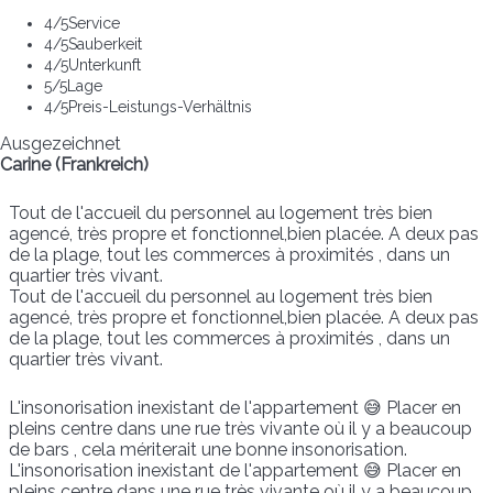
4
/5
Service
4
/5
Sauberkeit
4
/5
Unterkunft
5
/5
Lage
4
/5
Preis-Leistungs-Verhältnis
Ausgezeichnet
Carine (Frankreich)
Tout de l'accueil du personnel au logement très bien
agencé, très propre et fonctionnel,bien placée. A deux pas
de la plage, tout les commerces à proximités , dans un
quartier très vivant.
Tout de l'accueil du personnel au logement très bien
agencé, très propre et fonctionnel,bien placée. A deux pas
de la plage, tout les commerces à proximités , dans un
quartier très vivant.
L'insonorisation inexistant de l'appartement 😅 Placer en
pleins centre dans une rue très vivante où il y a beaucoup
de bars , cela mériterait une bonne insonorisation.
L'insonorisation inexistant de l'appartement 😅 Placer en
pleins centre dans une rue très vivante où il y a beaucoup