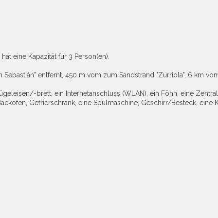
at eine Kapazität für 3 Person(en).
 Sebastián" entfernt, 450 m vom zum Sandstrand "Zurriola", 6 km vom
geleisen/-brett, ein Internetanschluss (WLAN), ein Föhn, eine Zentral
n Backofen, Gefrierschrank, eine Spülmaschine, Geschirr/Besteck, ein