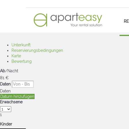
RE
Unterkunft
Reservierungsbedingungen
Karte
Bewertung
Ab
/Nacht
81
€
Daten
Daten
Datum hinzufügen
Erwachsene
1
Kinder