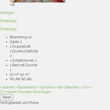
+18
Anfragen
WhatsApp
WhatsApp
Bewertung
10
Gäste
3
1 Doppelbett
1 Einzelschlafsofa
2
1 Schlafzimmer
1
1 Bad mit Dusche
1
50 m²
50 m²
WLAN
WLAN
›
Spanien
›
Baskenland
›
Gipuzkoa
›
San Sebastián
›
Gros
›
Zu meinen Favoriten hinzufügen
Teilen
Verfügbarkeit und Preise