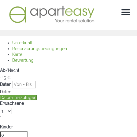
Menu
Unterkunft
Reservierungsbedingungen
Karte
Bewertung
Ab
/Nacht
115
€
Daten
Daten
Datum hinzufügen
Erwachsene
1
Kinder