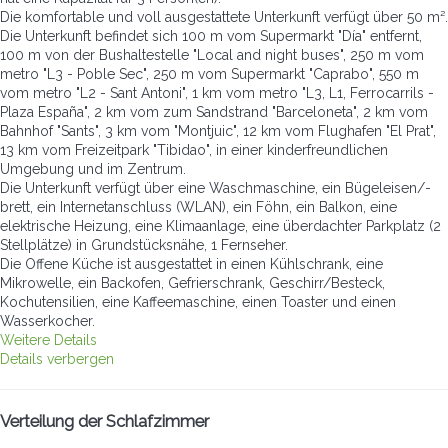
Die komfortable und voll ausgestattete Unterkunft verfügt über 50 m².
Die Unterkunft befindet sich 100 m vom Supermarkt "Día" entfernt,
100 m von der Bushaltestelle "Local and night buses", 250 m vom
metro "L3 - Poble Sec", 250 m vom Supermarkt "Caprabo", 550 m
vom metro "L2 - Sant Antoni", 1 km vom metro "L3, L1, Ferrocarrils -
Plaza España", 2 km vom zum Sandstrand "Barceloneta", 2 km vom
Bahnhof "Sants", 3 km vom "Montjuic", 12 km vom Flughafen "El Prat",
13 km vom Freizeitpark "Tibidao", in einer kinderfreundlichen
Umgebung und im Zentrum.
Die Unterkunft verfügt über eine Waschmaschine, ein Bügeleisen/-
brett, ein Internetanschluss (WLAN), ein Föhn, ein Balkon, eine
elektrische Heizung, eine Klimaanlage, eine überdachter Parkplatz (2
Stellplätze) in Grundstücksnähe, 1 Fernseher.
Die Offene Küche ist ausgestattet in einen Kühlschrank, eine
Mikrowelle, ein Backofen, Gefrierschrank, Geschirr/Besteck,
Kochutensilien, eine Kaffeemaschine, einen Toaster und einen
Wasserkocher.
Weitere Details
Details verbergen
Verteilung der Schlafzimmer