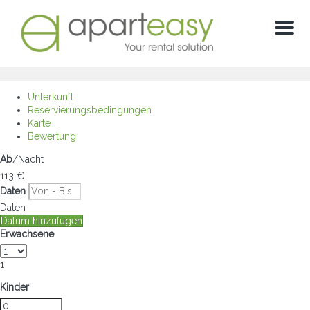
Menu
Unterkunft
Reservierungsbedingungen
Karte
Bewertung
Ab
/Nacht
113
€
Daten
Daten
Datum hinzufügen
Erwachsene
1
Kinder