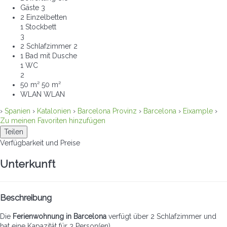
Gäste
3
2 Einzelbetten
1 Stockbett
3
2 Schlafzimmer
2
1 Bad mit Dusche
1 WC
2
50 m²
50 m²
WLAN
WLAN
›
Spanien
›
Katalonien
›
Barcelona Provinz
›
Barcelona
›
Eixample
›
Zu meinen Favoriten hinzufügen
Teilen
Verfügbarkeit und Preise
Unterkunft
Beschreibung
Die
Ferienwohnung in Barcelona
verfügt über 2 Schlafzimmer und
hat eine Kapazität für 3 Person(en).