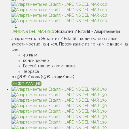
4
1
JARDINS DEL MAR 010
Эстартит / Estartit -
Апартаменты
апартаменты в Эстартит / Estartit 1 количество спален
вместимостью на 4 чел. Проживание из 40 кв.м, с видом на
сад....
40 кв.м
кондиционер
Бассейн жилого комплекса
Терраса
от
58 €
/ ночь
(15 € люди/ночь)
ИНФОРМАЦИЯ