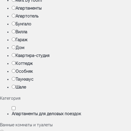
Rent by room
Апартаменты
Апартотель
Бунгало
Вилла
Гараж
Дом
Квартира-студия
Коттедж
Особняк
Таунхаус
Шале
Категория
Апартаменты для деловых поездок
Ванные комнаты и туалеты