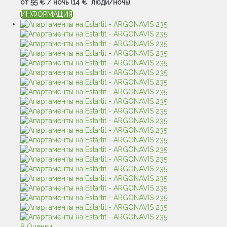
от
55 €
/ ночь
(14 € люди/ночь)
ИНФОРМАЦИЯ
8 Оценки