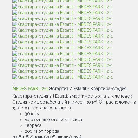
2
MEDES PARK I 2-1
Эстартит / Estartit -
Квартира-студия
Квартира-cтудия в l'Estartit вместимостью на 2-х человек.
Студия комфортабельный и имеет 30 м². Он расположен в
150 м от песчаного пляжа, в...
30 кв.м
Бассейн жилого комплекса
Терраса
200 м от города
от
60 €
/ ночь
(30 € люди/ночь)