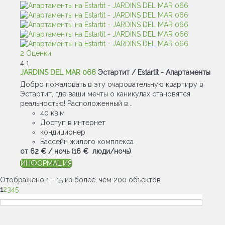
2 Оценки
4
1
JARDINS DEL MAR 066
Эстартит / Estartit -
Апартаменты
Добро пожаловать в эту очаровательную квартиру в
Эстартит, где ваши мечты о каникулах становятся
реальностью! Расположенный в...
40 кв.м
Доступ в интернет
кондиционер
Бассейн жилого комплекса
от
62 €
/ ночь
(16 € люди/ночь)
ИНФОРМАЦИЯ
Отображено 1 - 15 из более, чем 200 объектов
1
2
3
4
5