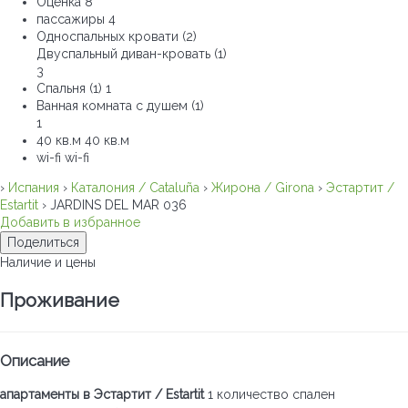
Оценка
8
пассажиры
4
Односпальных кровати (2)
Двуспальный диван-кровать (1)
3
Спальня (1)
1
Ванная комната с душем (1)
1
40 кв.м
40 кв.м
wi-fi
wi-fi
›
Испания
›
Каталония / Cataluña
›
Жирона / Girona
›
Эстартит /
Estartit
› JARDINS DEL MAR 036
Добавить в избранное
Поделиться
Наличие и цены
Проживание
Описание
апартаменты в Эстартит / Estartit
1 количество спален