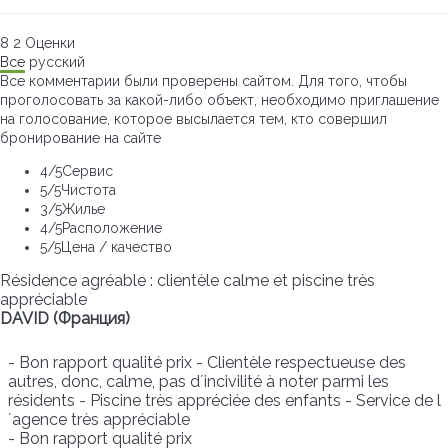
8
2
Оценки
Все
русский
Все комментарии были проверены сайтом. Для того, чтобы
проголосовать за какой-либо объект, необходимо приглашение
на голосование, которое высылается тем, кто совершил
бронирование на сайте
4
/5
Сервис
5
/5
Чистота
3
/5
Жилье
4
/5
Расположение
5
/5
Цена / качество
Résidence agréable : clientèle calme et piscine très
appréciable
DAVID (Франция)
- Bon rapport qualité prix - Clientèle respectueuse des
autres, donc, calme, pas d´incivilité à noter parmi les
résidents - Piscine très appréciée des enfants - Service de l
´agence très appréciable
- Bon rapport qualité prix