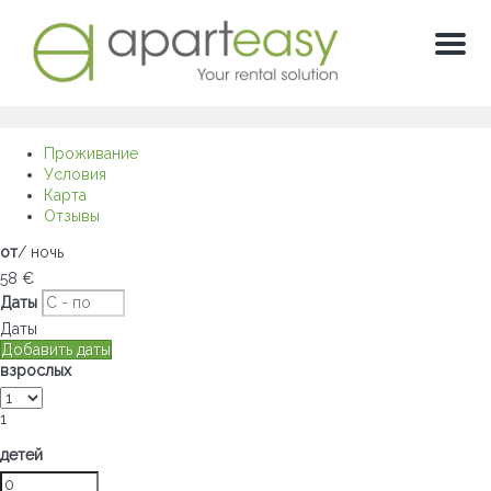
Мен
Проживание
Условия
Карта
Отзывы
от
/ ночь
58
€
Даты
Даты
Добавить даты
взрослых
1
детей