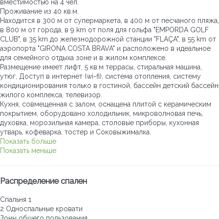
вместимостью на 4 чел.
Проживание из 40 кв.м.
Находится в 300 м от супермаркета, в 400 м от песчаного пляжа,
в 800 м от города, в 9 km от поля для гольфа "EMPORDA GOLF
CLUB", в 35 km до железнодорожной станции "FLAÇA", в 55 km от
аэропорта "GIRONA COSTA BRAVA" и расположено в идеальное
для семейного отдыха зоне и в жилом комплексе.
Размещение имеет лифт, 5 кв.м террасы, стиральная машина,
утюг, Доступ в интернет (wi-fi), система отопления, систему
кондиционирования только в гостиной, бассейн детский бассейн
жилого комплекса, телевизор.
Кухня, совмещенная с залом, оснащена плитой с керамическим
покрытием, оборудовано холодильник, микроволновая печь,
духовка, морозильная камера, столовые приборы, кухонная
утварь, кофеварка, тостер и Соковыжималка.
Показать больше
Показать меньше
Распределение спален
Спальня 1
2 Односпальные кровати
Зоны общего пользования