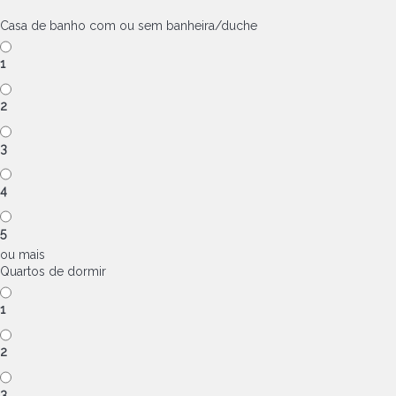
Casa de banho com ou sem banheira/duche
1
2
3
4
5
ou mais
Quartos de dormir
1
2
3