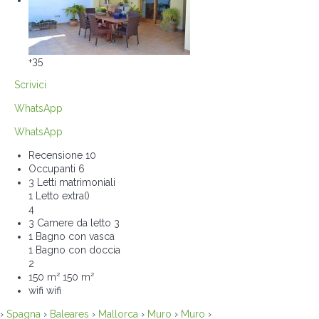
+35
Scrivici
WhatsApp
WhatsApp
Recensione
10
Occupanti
6
3 Letti matrimoniali
1 Letto extra()
4
3 Camere da letto
3
1 Bagno con vasca
1 Bagno con doccia
2
150 m²
150 m²
wifi
wifi
›
Spagna
›
Baleares
›
Mallorca
›
Muro
›
Muro
›