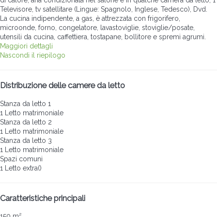
di calore, aria condizionata nel salone e in qualche camera da letto, 1
Televisore, tv satellitare (Lingue: Spagnolo, Inglese, Tedesco), Dvd.
La cucina indipendente, a gas, è attrezzata con frigorifero,
microonde, forno, congelatore, lavastoviglie, stoviglie/posate,
utensili da cucina, caffettiera, tostapane, bollitore e spremi agrumi.
Maggiori dettagli
Nascondi il riepilogo
Distribuzione delle camere da letto
Stanza da letto 1
1 Letto matrimoniale
Stanza da letto 2
1 Letto matrimoniale
Stanza da letto 3
1 Letto matrimoniale
Spazi comuni
1 Letto extra()
Caratteristiche principali
150 m²