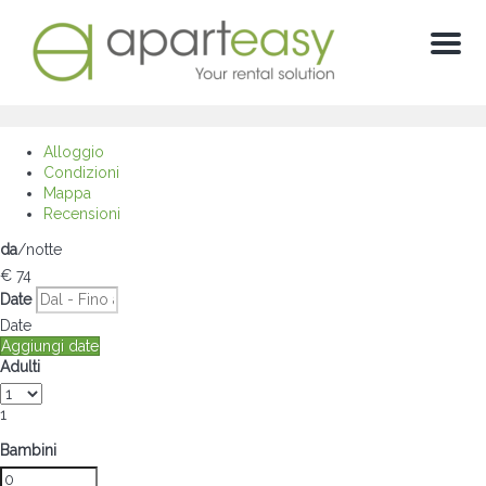
Menu
Alloggio
Condizioni
Mappa
Recensioni
da
/notte
€ 74
Date
Date
Aggiungi date
Adulti
1
Bambini