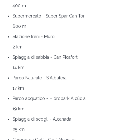
400 m
Supermercato - Super Spar Can Toni
600 m
Stazione treni - Muro
2 km
Spiaggia di sabbia - Can Picafort
14 km
Parco Naturale - S´Albufera
17 km
Parco acquatico - Hidropark Alcúdia
19 km
Spiaggia di scogli - Alcanada
25 km
Campo da Golf - Golf Alcanada