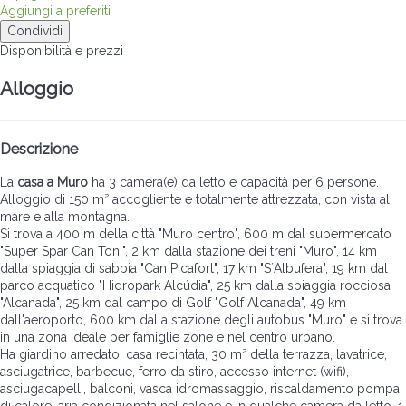
Aggiungi a preferiti
Condividi
Disponibilità e prezzi
Alloggio
Descrizione
La
casa a Muro
ha 3 camera(e) da letto e capacità per 6 persone.
Alloggio di 150 m² accogliente e totalmente attrezzata, con vista al
mare e alla montagna.
Si trova a 400 m della città "Muro centro", 600 m dal supermercato
"Super Spar Can Toni", 2 km dalla stazione dei treni "Muro", 14 km
dalla spiaggia di sabbia "Can Picafort", 17 km "S´Albufera", 19 km dal
parco acquatico "Hidropark Alcúdia", 25 km dalla spiaggia rocciosa
"Alcanada", 25 km dal campo di Golf "Golf Alcanada", 49 km
dall'aeroporto, 600 km dalla stazione degli autobus "Muro" e si trova
in una zona ideale per famiglie zone e nel centro urbano.
Ha giardino arredato, casa recintata, 30 m² della terrazza, lavatrice,
asciugatrice, barbecue, ferro da stiro, accesso internet (wifi),
asciugacapelli, balconi, vasca idromassaggio, riscaldamento pompa