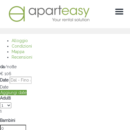
Menu
Alloggio
Condizioni
Mappa
Recensioni
da
/notte
€ 106
Date
Date
Aggiungi date
Adulti
1
Bambini