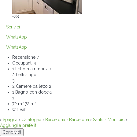
+28
Scrivici
WhatsApp
WhatsApp
Recensione
7
Occupanti
4
1 Letto matrimoniale
2 Letti singoli
3
2 Camere da letto
2
1 Bagno con doccia
1
72 m²
72 m²
wifi
wifi
›
Spagna
›
Catalogna
›
Barcelona
›
Barcelona
›
Sants - Montjuïc
›
Aggiungi a preferiti
Condividi