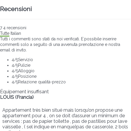
Recensioni
7
4
recensioni
Tutte
Italian
Tutti i commenti sono stati da noi verificati. E`possibile inserire
commenti solo a seguito di una avvenuta prenotazione e nostra
email di invito.
4
/5
Servizio
4
/5
Pulizie
4
/5
Alloggio
4
/5
Posizione
4
/5
Relazione qualità-prezzo
Équipement insuffisant
LOUIS (Francia)
Appartement très bien situé mais lorsqu’on propose une
appartement pour 4 , on se doit d’assurer un minimum de
services : pas de papier toilette , pas de pastilles pour lave
vaisselle , ( sel indique en manque)pas de casserole, 2 bols