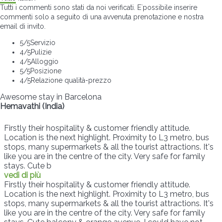
Tutti i commenti sono stati da noi verificati. E`possibile inserire
commenti solo a seguito di una avvenuta prenotazione e nostra
email di invito.
5
/5
Servizio
4
/5
Pulizie
4
/5
Alloggio
5
/5
Posizione
4
/5
Relazione qualità-prezzo
Awesome stay in Barcelona
Hemavathi (India)
Firstly their hospitality & customer friendly attitude.
Location is the next highlight. Proximity to L3 metro, bus
stops, many supermarkets & all the tourist attractions. It's
like you are in the centre of the city. Very safe for family
stays. Cute b
vedi di più
Firstly their hospitality & customer friendly attitude.
Location is the next highlight. Proximity to L3 metro, bus
stops, many supermarkets & all the tourist attractions. It's
like you are in the centre of the city. Very safe for family