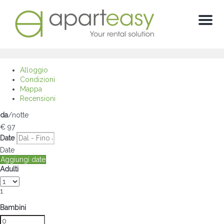
Menu
Alloggio
Condizioni
Mappa
Recensioni
da
/notte
€ 97
Date
Date
Aggiungi date
Adulti
1
Bambini