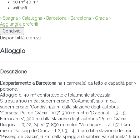
40 m²
40 m²
wifi
wifi
›
Spagna
›
Catalogna
›
Barcelona
›
Barcelona
›
Gracia
›
Aggiungi a preferiti
Condividi
Disponibilità e prezzi
Alloggio
Descrizione
L'
appartamento a Barcelona
ha 1 camera(e) da letto e capacità per 3
persone.
Alloggio di 40 m² confortevole e totalmente attrezzata.
Si trova a 100 m dal supermercato "CoAliment", 150 m dal
supermercato "Condis", 150 m dalla stazione degli autobus
"Còrsega-Pg. de Gràcia - V17", 300 m metro "Diagonal - L3, L5,
Ferrocarrils", 300 m dalla stazione degli autobus "Pg de Gràcia-
Diagonal - 7, 22, 24, V15", 850 m metro "Verdaguer - L4, L5", 1 km
metro "Passeig de Gracia - L2, L3, L4", 1 km dalla stazione dei treni
"Passeig de Gracia", 6 km dalla spiaggia di sabbia "Barceloneta", 6 km