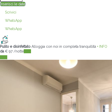
Inserisci le date
Scrivici
WhatsApp
WhatsApp
Pulito e disinfettato
Alloggia con noi in completa tranquillità
+ INFO
da
€ 97
/notte
Date
Date