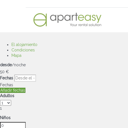
El alojamiento
Condiciones
Mapa
desde
/noche
50
€
Fechas
Fechas
Añadir fechas
Adultos
1
Niños