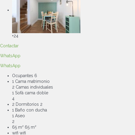
+24
Contactar
WhatsApp
WhatsApp
Ocupantes
6
1 Cama matrimonio
2 Camas individuales
1 Sofá cama doble
4
2 Dormitorios
2
1 Baño con ducha
1 Aseo
2
65 m²
65 m²
wifi
wifi