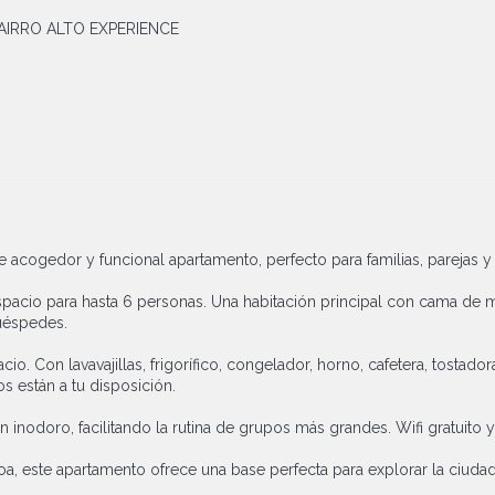
AIRRO ALTO EXPERIENCE
e acogedor y funcional apartamento, perfecto para familias, parejas 
acio para hasta 6 personas. Una habitación principal con cama de m
uéspedes.
o. Con lavavajillas, frigorífico, congelador, horno, cafetera, tostado
s están a tu disposición.
 inodoro, facilitando la rutina de grupos más grandes. Wifi gratuit
oa, este apartamento ofrece una base perfecta para explorar la ciudad