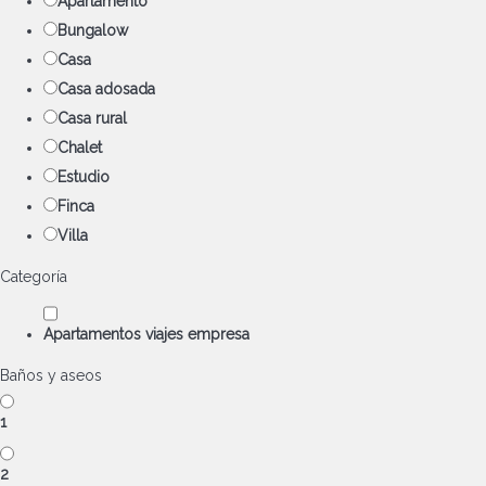
Apartamento
Bungalow
Casa
Casa adosada
Casa rural
Chalet
Estudio
Finca
Villa
Categoría
Apartamentos viajes empresa
Baños y aseos
1
2