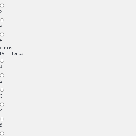
3
4
5
o más
Dormitorios
1
2
3
4
5