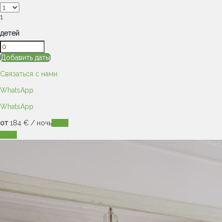
1
детей
Добавить даты
Связаться с нами
WhatsApp
WhatsApp
от
184
€
/ ночь
Даты
Даты