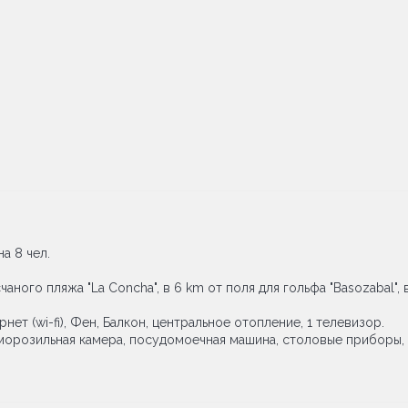
а 8 чел.
счаного пляжа "La Concha", в 6 km от поля для гольфа "Basozabal",
ет (wi-fi), Фен, Балкон, центральное отопление, 1 телевизор.
 морозильная камера, посудомоечная машина, столовые приборы, 