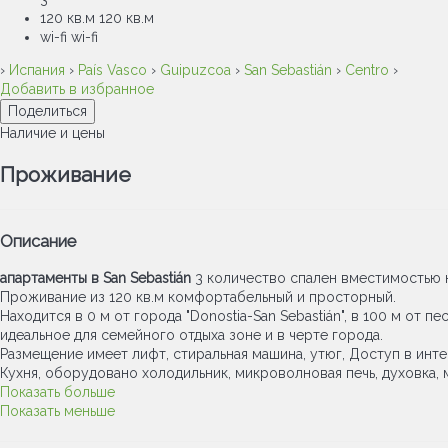
120 кв.м
120 кв.м
wi-fi
wi-fi
›
Испания
›
País Vasco
›
Guipuzcoa
›
San Sebastián
›
Centro
›
Добавить в избранное
Поделиться
Наличие и цены
Проживание
Описание
апартаменты в San Sebastián
3 количество спален вместимостью н
Проживание из 120 кв.м комфортабельный и просторный.
Находится в 0 м от города "Donostia-San Sebastián", в 100 м от пе
идеальное для семейного отдыха зоне и в черте города.
Размещение имеет лифт, стиральная машина, утюг, Доступ в интерн
Кухня, оборудовано холодильник, микроволновая печь, духовка,
Показать больше
Показать меньше