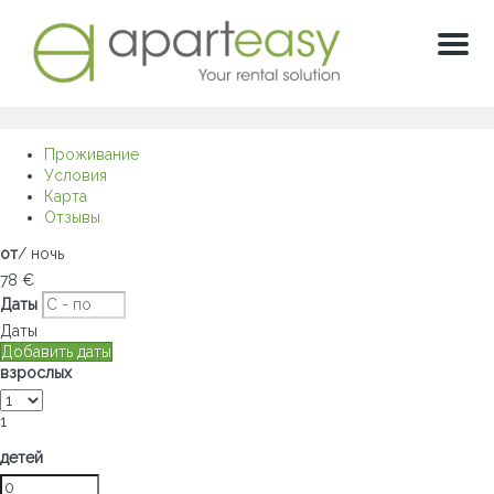
Мен
Проживание
Условия
Карта
Отзывы
от
/ ночь
78
€
Даты
Даты
Добавить даты
взрослых
1
детей