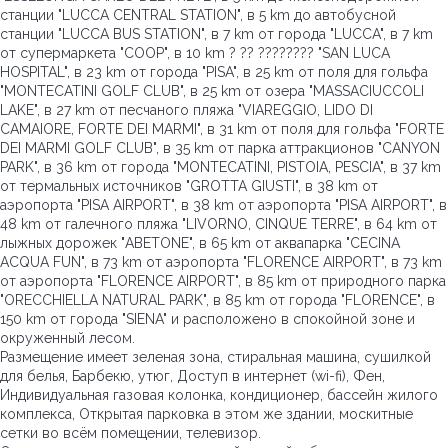
станции "LUCCA CENTRAL STATION", в 5 km до автобусной
станции "LUCCA BUS STATION", в 7 km от города "LUCCA", в 7 km
от супермаркета "COOP", в 10 km ? ?? ???????? "SAN LUCA
HOSPITAL", в 23 km от города "PISA", в 25 km от поля для гольфа
"MONTECATINI GOLF CLUB", в 25 km от озера "MASSACIUCCOLI
LAKE", в 27 km от песчаного пляжа "VIAREGGIO, LIDO DI
CAMAIORE, FORTE DEI MARMI", в 31 km от поля для гольфа "FORTE
DEI MARMI GOLF CLUB", в 35 km от парка аттракционов "CANYON
PARK", в 36 km от города "MONTECATINI, PISTOIA, PESCIA", в 37 km
от термальных источников "GROTTA GIUSTI", в 38 km от
аэропорта "PISA AIRPORT", в 38 km от аэропорта "PISA AIRPORT", в
48 km от галечного пляжа "LIVORNO, CINQUE TERRE", в 64 km от
лыжных дорожек "ABETONE", в 65 km от аквапарка "CECINA
ACQUA FUN", в 73 km от аэропорта "FLORENCE AIRPORT", в 73 km
от аэропорта "FLORENCE AIRPORT", в 85 km от природного парка
"ORECCHIELLA NATURAL PARK", в 85 km от города "FLORENCE", в
150 km от города "SIENA" и расположено в спокойной зоне и
окруженный лесом.
Размещение имеет зеленая зона, стиральная машина, сушилкой
для белья, Барбекю, утюг, Доступ в интернет (wi-fi), Фен,
Индивидуальная газовая колонка, кондиционер, бассейн жилого
комплекса, Открытая парковка в этом же здании, москитные
сетки во всём помещении, телевизор.