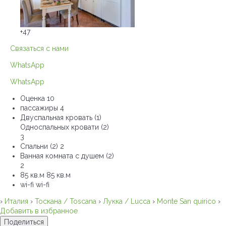
+47
Связаться с нами
WhatsApp
WhatsApp
Оценка
10
пассажиры
4
Двуспальная кровать (1)
Односпальных кровати (2)
3
Спальни (2)
2
Ванная комната с душем (2)
2
85 кв.м
85 кв.м
wi-fi
wi-fi
›
Италия
›
Тоскана / Toscana
›
Лукка / Lucca
›
Monte San quirico
›
Добавить в избранное
Поделиться