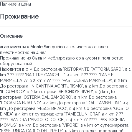
Наличие и цены
Проживание
Описание
апартаменты в Monte San quirico
2 количество спален
вместимостью на 4 чел.
Проживание из 85 кв.м меблировано со вкусом и полностью
оборудованный.
Находится в 0 м До ресторана "RISTORANTE FATTORIA SARDI", в 1
km ? ?? ???? "BAR TRE CANCELLI", в 2 km ? ?? ???? "PANE E
MARMELLATA", в 2 km ? ?? ???? "PASTICCERIA MARINELLA", в 2 km
До ресторана "IN CANTINA AGRITURISMO", в 2 km До ресторана
"IL GUERCIO", в 2 km от реки "SERCHIO'S RIVER", в 3 km До
ресторана "OSTERIA DAL BAMBORO", в 3 km До ресторана
"LOCANDA BUATINO", в 4 km До ресторана "DAL TAMBELLINI", в 4
km До ресторана "PESCE BRIACO", в 4 km До ресторана "GOSTO
E MEA", в 4 km от супермаркета "TAMBELLINI CRAI", в 4 km ? ??
???? "SANDRA L'ANGOLO DOLCE", в 4 km ? ?? ???? "PASTICCERIA
MOMUS", в 5 km До ресторана "VIPORE", в 5 km от супермаркета
"ESSELUNGA CARLO DEL PRETE", в 5 km до железнодорожной