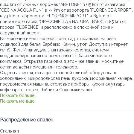
в 64 km от лыжных дорожек "ABETONE", в 65 km от аквапарка
"CECINA ACQUA FUN", в 73 km от аэропорта "FLORENCE AIRPORT",
в 73 km от аэропорта "FLORENCE AIRPORT", в 85 km от
природного парка "ORECCHIELLA'S NATURAL PARK", в 85 km от
города "FLORENCE" и расположено в спокойной зоне и
окруженный лесом.
Размещение имеет зеленая зона, сад, стиральная машина,
сушилкой для белья, Барбекю, Камин, утюг, Доступ в интернет
(wi-fi), Фен, Индивидуальная газовая колонка, систему
кондиционирования во всех спальнях, бассейн жилого
комплекса, Открытая парковка в этом же здании, москитные
сетки во всём помещении, телевизор.
Отдельная кухня, оснащена газовой плитой, оборудовано
холодильник, микроволновая печь, духовка, морозильная камера,
посудомоечная машина, столовые приборы, кухонная утварь,
кофеварка, тостер, Чайник и Соковыжималка.
Показать больше
Показать меньше
Распределение спален
Спальня 1