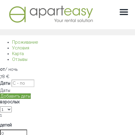
Мен
Проживание
Условия
Карта
Отзывы
от
/ ночь
78
€
Даты
Даты
Добавить даты
взрослых
1
детей