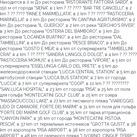
Находится в 0 м До ресторана "RISTORANTE FATTORIA SARDI", в
150 м от города "SIENA", в 1 km ? ?? ???? "BAR TRE CANCELLI", в 2
km ? ?? ???? "PANE E MARMELLATA", в 2 km ? ?? ???? "PASTICCERIA
MARINELLA", в 2 km До ресторана "IN CANTINA AGRITURISMO", в 2
km До ресторана "IL GUERCIO", в 2 km от реки "SERCHIO'S RIVER",
в 3 km До ресторана "OSTERIA DEL BAMBORO", в 3 km До
ресторана "LOCANDA BUATINO", в 4 km До ресторана "DAL
TAMBELLINI", в 4 km До ресторана "PESCE BRIACO", в 4 km До
ресторана "GOSTO E MEA", в 4 km от супермаркета "TAMBELLINI
CRAI", в 4 km ? ?? ???? "SANDRA L'ANGOLO DOLCE", в 4 km ? ?? ????
"PASTICCERIA MOMUS", в 5 km До ресторана "VIPORE", в 5 km от
супермаркета "ESSELUNGA CARLO DEL PRETE", в 5 km до
железнодорожной станции "LUCCA CENTRAL STATION", в 5 km до
автобусной станции "LUCCA BUS STATION", в 7 km от города
"LUCCA", в 7 km от супермаркета "COOP", в 10 km ? ?? ????????
"SAN LUCA HOSPITAL", в 23 km от города "PISA", в 25 km от поля
для гольфа "MONTECATINI GOLF CLUB", в 25 km от озера
"MASSACIUCCOLI LAKE", в 27 km от песчаного пляжа "VIAREGGIO,
LIDO DI CAMAIORE, FORTE DEI MARMI", в 31 km от поля для гольфа
"FORTE DEI MARMI GOLF CLUB", в 35 km от парка аттракционов
"CANYON PARK", в 36 km от города "MONTECATINI, PISTOIA,
PESCIA", в 37 km от термальных источников "GROTTA GIUSTI", в 38
km от аэропорта "PISA AIRPORT", в 38 km от аэропорта "PISA
AIRPORT", в 48 km от галечного пляжа "LIVORNO, CINQUE TERRE",