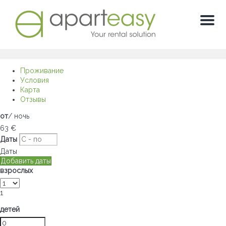
Мен
Проживание
Условия
Карта
Отзывы
от
/ ночь
63
€
Даты
Даты
Добавить даты
взрослых
1
детей