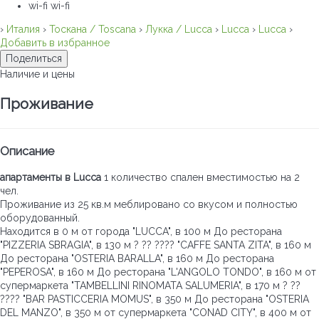
wi-fi
wi-fi
›
Италия
›
Тоскана / Toscana
›
Лукка / Lucca
›
Lucca
›
Lucca
›
Добавить в избранное
Поделиться
Наличие и цены
Проживание
Описание
апартаменты в Lucca
1 количество спален вместимостью на 2
чел.
Проживание из 25 кв.м меблировано со вкусом и полностью
оборудованный.
Находится в 0 м от города "LUCCA", в 100 м До ресторана
"PIZZERIA SBRAGIA", в 130 м ? ?? ???? "CAFFE SANTA ZITA", в 160 м
До ресторана "OSTERIA BARALLA", в 160 м До ресторана
"PEPEROSA", в 160 м До ресторана "L'ANGOLO TONDO", в 160 м от
супермаркета "TAMBELLINI RINOMATA SALUMERIA", в 170 м ? ??
???? "BAR PASTICCERIA MOMUS", в 350 м До ресторана "OSTERIA
DEL MANZO", в 350 м от супермаркета "CONAD CITY", в 400 м от