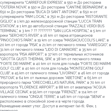
супермаркета "CARREFOUR EXPRESS", в 550 м До ресторана
"OSTERIA NOVA", в 550 м До ресторана "CANTINE BERNARDINI", в
650 м До ресторана "BUCA DI SAN'T ANTONIO", в 650 м от
супермаркета "PAM LOCAL", в 750 м До ресторана "RISTORANTE
GIGLIO", в 1 km до железнодорожной станции "LUCCA TRAIN
STATION", в 1 km до автобусной станции "PIAZZALE VERDI BUS
TERMINAL", в 3 km ? ?? ???????? "SAN LUCA HOSPITAL", в 5 km от
реки "SERCHIO'S RIVER", в 16 km от парка аттракционов
"PINOCCHIO'S PARK", в 19 km от озера "MASSACIUCCOLI'S LAKE", в
20 km от города "PISA", в 21 km от песчаного пляжа "VIAREGGIO", в
31 km от песчаного пляжа "LIDO DI CAMAIORE", в 35 km от
аэропорта "PISA AIRPORT", в 37 km от термальных источников
"GROTTA GIUSTI THERMAL SPA", в 38 km от песчаного пляжа
"FORTE DEI MARMI", в 40 km от поля для гольфа "FORTE DEI MARMI
GOLF CLUB", в 40 km от поля для гольфа "MONTECATINI GOLF
CLUB", в 45 km от галечного пляжа "LIVORNO", в 46 km от города
"PISTOIA", в 64 km от лыжных дорожек "ABETONE", в 65 km от
природного парка "ORECCHIELLA'S NATURAL PARK", в 70 km от
аэропорта "FLORENCE AIRPORT", в 88 km от аквапарка "ACQUA
VILLAGE CECINA", в 95 km от города "FIRENZE", в 114 km от
галечного пляжа "CINQUE TERRE", в 146 km от города "SIENA" и
расположено в спокойной зоне и в черте города.
Размещение имеет утюг, Доступ в интернет (wi-fi), Фен, 1
телевизор.