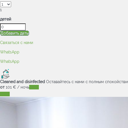
1
детей
Добавить даты
Связаться с нами
WhatsApp
WhatsApp
Cleaned and disinfected
Оставайтесь с нами с полным спокойств
от
101
€
/ ночь
Даты
Даты