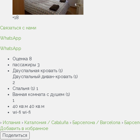
+18
Связаться с нами
WhatsApp
WhatsApp
Оценка
8
пассажиры
3
Двуспальная кровать (1)
Двуспальный диван-кровать (1)
2
Спальня (1)
1
Ванная комната с душем (1)
1
40 кв.м
40 кв.м
wi-fi
wi-fi
›
Испания
›
Каталония / Cataluña
›
Барселона / Barcelona
›
Барсел
Добавить в избранное
Поделиться