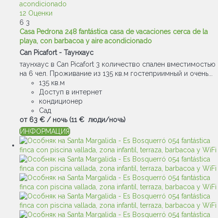
12 Оценки
6
3
Casa Pedrona 248 fantástica casa de vacaciones cerca de la
playa, con barbacoa y aire acondicionado
Can Picafort -
Таунхаус
таунхаус в Can Picafort 3 количество спален вместимостью
на 6 чел. Проживание из 135 кв.м гостеприимный и очень...
135 кв.м
Доступ в интернет
кондиционер
Сад
от
63 €
/ ночь
(11 € люди/ночь)
ИНФОРМАЦИЯ