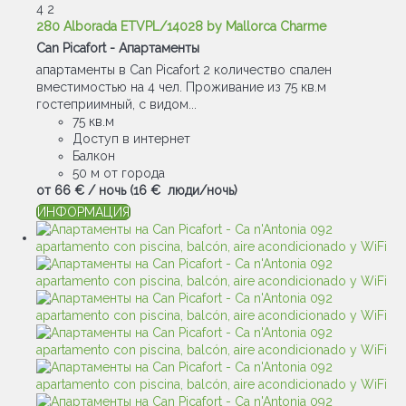
4
2
280 Alborada ETVPL/14028 by Mallorca Charme
Can Picafort -
Апартаменты
апартаменты в Can Picafort 2 количество спален
вместимостью на 4 чел. Проживание из 75 кв.м
гостеприимный, с видом...
75 кв.м
Доступ в интернет
Балкон
50 м от города
от
66 €
/ ночь
(16 € люди/ночь)
ИНФОРМАЦИЯ