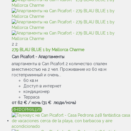
2
2
279 BLAU BLUE 1 by Mallorca Charme
Can Picafort -
Апартаменты
апартаменты в Can Picafort 2 количество спален
вместимостью на 2 чел. Проживание из 60 кв.м
гостеприимный и очень...
60 кв.м
Доступ в интернет
кондиционер
Терраса
от
62 €
/ ночь
(31 € люди/ночь)
ИНФОРМАЦИЯ