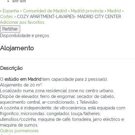
wifi
wifi
›
Espanha
›
Comunidad de Madrid
›
Madrid provincia
›
Madrid
›
Cortes
› COZY APARTMENT-LAVAPIES- MADRID CITY CENTER
Adicionar aos favoritos
Partilhar
Disponibilidade e preços
Alojamento
Descrição
O
estúdio em Madrid
tem capacidade para 2 pessoa(s).
Alojamento de 20 m².
Localizado numa zona residencial zone no centro urbano.
Dispõe de elevador, ferro de engomar, secador de cabelo,
aquecimento central, ar-condicionado, 1 Televisão.
A cozinha é independente, de vitrocerâmica, está equipada com
frigorífico, microondas, congelador, louça/talheres,
utensílios/cozinha, máquina de café, torradeira, jarro eléctrico e
máquina de sumos.
Outros pormenores