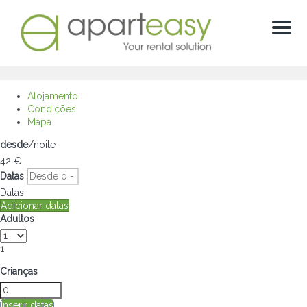
Menú
Alojamento
Condições
Mapa
desde
/noite
42
€
Datas
Datas
Adicionar datas
Adultos
1
Crianças
Inserir datas