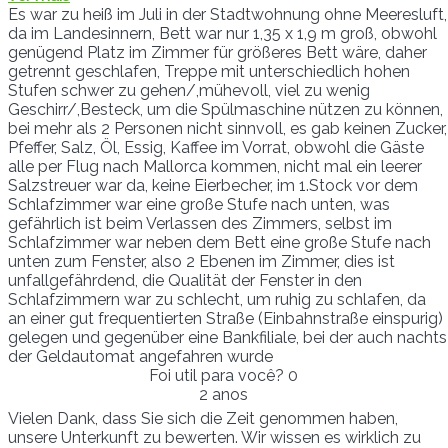
Es war zu heiß im Juli in der Stadtwohnung ohne Meeresluft,
da im Landesinnern, Bett war nur 1,35 x 1,9 m groß, obwohl
genügend Platz im Zimmer für größeres Bett wäre, daher
getrennt geschlafen, Treppe mit unterschiedlich hohen
Stufen schwer zu gehen/,mühevoll, viel zu wenig
Geschirr/,Besteck, um die Spülmaschine nützen zu können,
bei mehr als 2 Personen nicht sinnvoll, es gab keinen Zucker,
Pfeffer, Salz, Öl, Essig, Kaffee im Vorrat, obwohl die Gäste
alle per Flug nach Mallorca kommen, nicht mal ein leerer
Salzstreuer war da, keine Eierbecher, im 1.Stock vor dem
Schlafzimmer war eine große Stufe nach unten, was
gefährlich ist beim Verlassen des Zimmers, selbst im
Schlafzimmer war neben dem Bett eine große Stufe nach
unten zum Fenster, also 2 Ebenen im Zimmer, dies ist
unfallgefährdend, die Qualität der Fenster in den
Schlafzimmern war zu schlecht, um ruhig zu schlafen, da
an einer gut frequentierten Straße (Einbahnstraße einspurig)
gelegen und gegenüber eine Bankfiliale, bei der auch nachts
der Geldautomat angefahren wurde
Foi util para você?
0
2 anos
Vielen Dank, dass Sie sich die Zeit genommen haben,
unsere Unterkunft zu bewerten. Wir wissen es wirklich zu