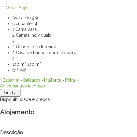
WhatsApp
Avaliação
9.9
Ocupantes
4
1 Cama casal
2 Camas individuais
3
2 Quartos de dormir
2
2 Casa de banhos com chuveiro
2
140 m²
140 m²
wifi
wifi
›
Espanha
›
Baleares
›
Mallorca
›
Petra
›
Adicionar aos favoritos
Partilhar
Disponibilidade e preços
Alojamento
Descrição