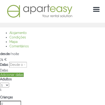
Menú
Alojamento
Condições
Mapa
Comentários
desde
/noite
74
€
Datas
Datas
Adicionar datas
Adultos
1
Crianças