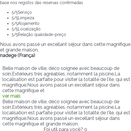
base nos registos das reservas confirmadas
5
/5
Serviço
5
/5
Limpeza
5
/5
Alojamento
5
/5
Localização
5
/5
Relação qualidade-preço
Nous avons passé un excellant séjour dans cette magnifique
et grande maison.
nadege (França)
Belle maison de ville, déco soignée avec beaucoup de
soin.Extérieurs très agréables, notamment la piscine.La
localisation est parfaite pour visiter la totalité de l'ile, qui est
magnifique.Nous avons passé un excellant séjour dans
cette magnifique et
ver mais
Belle maison de ville, déco soignée avec beaucoup de
soin.Extérieurs très agréables, notamment la piscine.La
localisation est parfaite pour visiter la totalité de l'ile, qui est
magnifique.Nous avons passé un excellant séjour dans
cette magnifique et grande maison.
Foi util para você?
0