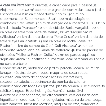
A
casa em Petra
tem 2 quarto(s) e capacidade para 4 pessoa(s).
Alojamento de 140 m² acolhedor e grande, com vistas para o jardim.
Encontra-se a 0 m da cidade "Petra", 100 m , 300 m do
supermercado "Supermercado Spar", 300 m da estação de
comboios "Tren Petra", 300 m da estação de autocarros "Bus TIB", 10
km da cidade "Manacor", 10 km da cidade "Santa Margalida", 20 km
da praia de areia "Son Serra de Marina", 22 km "Parque Natural
s'Albufera", 23 km da praia de areia "Porto Cristo", 23 km da praia de
areia "Playa Can Picafort", 23 km da praia de rocha "Playa Can
Picafort", 35 km do campo de Golf "Golf Alcanada", 45 km do
aeroporto "Aeropuerto de Palma de Mallorca", 48 km do parque de
diversões "Mallorca Fashion Outlet", 55 km do parque aquático
"Aqualand Arenal" e localizado numa zona ideal para famílias zone e
no centro urbano.
Dispõe de jardim, mobiliário de jardim, parcela vedada, 20 m² de
terraço, máquina de lavar roupa, máquina de secar roupa,
churrasqueira, ferro de engomar, acesso internet (wifi),
secador de cabelo, aquecimento de bomba de calor, ar-
condicionado em todos os quartos, piscina privada, 2 Televisores, tv
satélite (Línguas: Espanhol, Inglês, Alemão), radio, Dvd.
A cozinha é independente, de vitrocerâmica, está equipada com
frigorífico, microondas, forno, congelador, máquina de lavar louça,
louça/talheres, utensílios/cozinha, máquina de café, torradeira e