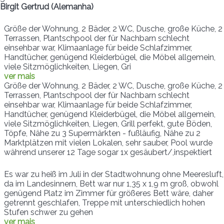
Birgit Gertrud (Alemanha)
Größe der Wohnung, 2 Bäder, 2 WC, Dusche, große Küche, 2
Terrassen, Plantschpool der für Nachbarn schlecht
einsehbar war, Klimaanlage für beide Schlafzimmer,
Handtücher, genügend Kleiderbügel, die Möbel allgemein,
viele Sitzmöglichkeiten, Liegen, Gri
ver mais
Größe der Wohnung, 2 Bäder, 2 WC, Dusche, große Küche, 2
Terrassen, Plantschpool der für Nachbarn schlecht
einsehbar war, Klimaanlage für beide Schlafzimmer,
Handtücher, genügend Kleiderbügel, die Möbel allgemein,
viele Sitzmöglichkeiten, Liegen, Grill perfekt, gute Böden,
Töpfe, Nähe zu 3 Supermärkten - fußläufig, Nähe zu 2
Marktplätzen mit vielen Lokalen, sehr sauber, Pool wurde
während unserer 12 Tage sogar 1x gesäubert/,inspektiert
Es war zu heiß im Juli in der Stadtwohnung ohne Meeresluft,
da im Landesinnern, Bett war nur 1,35 x 1,9 m groß, obwohl
genügend Platz im Zimmer für größeres Bett wäre, daher
getrennt geschlafen, Treppe mit unterschiedlich hohen
Stufen schwer zu gehen
ver mais