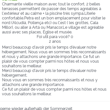
Charmante vieille maison avec tout le confort. 2 belles
terrasses permettent de passer des temps agréables à
l',extérieur et au calme + la piscine très sympa.Literie
confortable.Petra est un bon emplacement pour visiter le
nord (Alcudiá, Pollença etc) ou l',est ( les grottes, Cala
Millor), ou aller à Artá ou Manacor.Le village est agréable
aussi avec ses places, Église et musée.
Foi util para você?
0
2 anos
Merci beaucoup d'avoir pris le temps d'évaluer notre
hébergement. Nous vous en sommes très reconnaissants
et nous y attachons une grande importance. Ce fut un
plaisir de vous compter parmi nos hôtes et nous vous
souhaitons le meilleur.
Merci beaucoup d'avoir pris le temps d'évaluer notre
hébergement.
Nous vous en sommes très reconnaissants et nous y
attachons une grande importance.
Ce fut un plaisir de vous compter parmi nos hôtes et nous
vous souhaitons le meilleur.
gerne wieder außerhalb der Sommerzeit